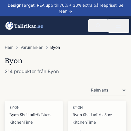
DesignTorget
:
REA upp till 70% + 30% extra på reapriset
Se
rean →
Tallrikar
.se
Hem
Varumärken
Byon
Byon
314
produkter
från
Byon
Produkter
-
37
%
-
39
%
BYON
BYON
Byon Shell tallrik Liten
Byon Shell tallrik Stor
KitchenTime
KitchenTime