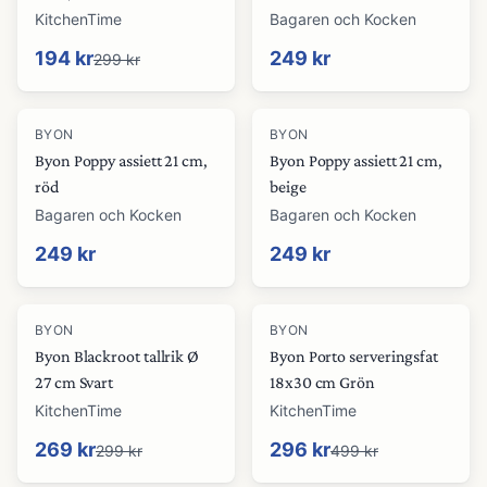
KitchenTime
Bagaren och Kocken
194 kr
249 kr
299 kr
BYON
BYON
Byon Poppy assiett 21 cm,
Byon Poppy assiett 21 cm,
röd
beige
Bagaren och Kocken
Bagaren och Kocken
249 kr
249 kr
-
10
%
-
41
%
BYON
BYON
Byon Blackroot tallrik Ø
Byon Porto serveringsfat
27 cm Svart
18x30 cm Grön
KitchenTime
KitchenTime
269 kr
296 kr
299 kr
499 kr