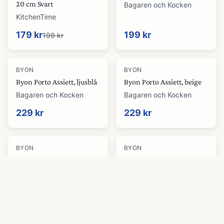
20 cm Svart
Bagaren och Kocken
KitchenTime
179 kr
199 kr
199 kr
BYON
BYON
Byon Porto Assiett, ljusblå
Byon Porto Assiett, beige
Bagaren och Kocken
Bagaren och Kocken
229 kr
229 kr
-
21
%
BYON
BYON
Byon assiett medium
Byon Opacity vinglas 47 cl
2-pack Klar
Bagaren och Kocken
KitchenTime
229 kr
237 kr
299 kr