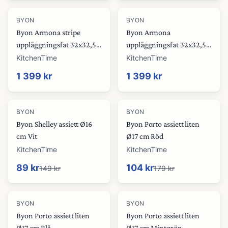
BYON
BYON
Byon Armona stripe
Byon Armona
uppläggningsfat 32x32,5
uppläggningsfat 32x32,5
cm Ljusblå-vit
cm Ljusblå
KitchenTime
KitchenTime
1 399 kr
1 399 kr
-
40
%
-
42
%
BYON
BYON
Byon Shelley assiett Ø16
Byon Porto assiett liten
cm Vit
Ø17 cm Röd
KitchenTime
KitchenTime
89 kr
104 kr
149 kr
179 kr
-
41
%
-
40
%
BYON
BYON
Byon Porto assiett liten
Byon Porto assiett liten
Ø17 cm Blå
Ø17 cm Mintgrön