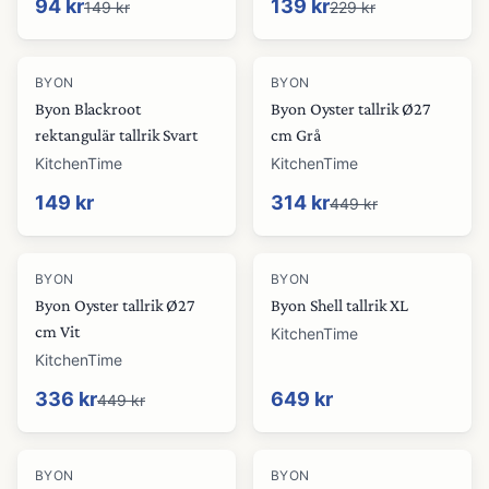
94 kr
139 kr
149 kr
229 kr
-
30
%
BYON
BYON
Byon Blackroot
Byon Oyster tallrik Ø27
rektangulär tallrik Svart
cm Grå
KitchenTime
KitchenTime
149 kr
314 kr
449 kr
-
25
%
BYON
BYON
Byon Oyster tallrik Ø27
Byon Shell tallrik XL
cm Vit
KitchenTime
KitchenTime
336 kr
649 kr
449 kr
BYON
BYON