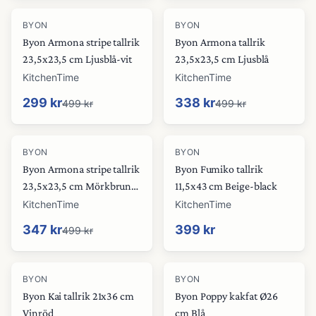
-
40
%
-
32
%
BYON
BYON
Byon Armona stripe tallrik
Byon Armona tallrik
23,5x23,5 cm Ljusblå-vit
23,5x23,5 cm Ljusblå
KitchenTime
KitchenTime
299 kr
338 kr
499 kr
499 kr
-
30
%
BYON
BYON
Byon Armona stripe tallrik
Byon Fumiko tallrik
23,5x23,5 cm Mörkbrun-
11,5x43 cm Beige-black
vit
KitchenTime
KitchenTime
347 kr
399 kr
499 kr
-
30
%
-
30
%
BYON
BYON
Byon Kai tallrik 21x36 cm
Byon Poppy kakfat Ø26
Vinröd
cm Blå