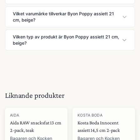
Vilket varumärke tillverkar Byon Poppy assiett 21
cm, beige?
Vilken typ av produkt är Byon Poppy assiett 21 cm,
beige?
Liknande produkter
-
26
%
AIDA
KOSTA BODA
Aida RAW snacksfat 13 cm
Kosta Boda Innocent
2-pack, teak
assiett 14,5 cm 2-pack
Bagaren och Kocken
Bagaren och Kocken