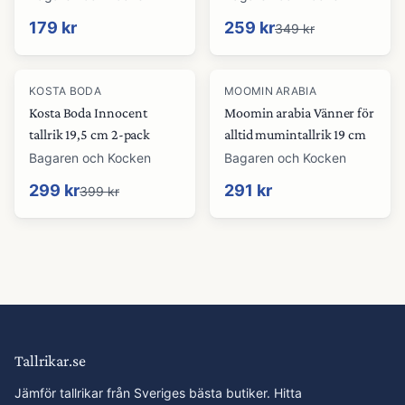
179 kr
259 kr
349 kr
-
25
%
KOSTA BODA
MOOMIN ARABIA
Kosta Boda Innocent
Moomin arabia Vänner för
tallrik 19,5 cm 2-pack
alltid mumintallrik 19 cm
Bagaren och Kocken
Bagaren och Kocken
299 kr
291 kr
399 kr
Tallrikar.se
Jämför tallrikar från Sveriges bästa butiker. Hitta