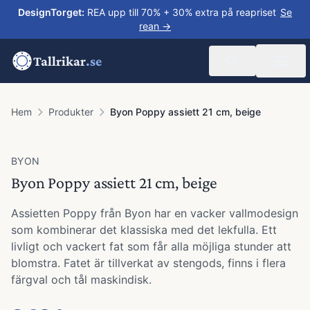
DesignTorget
:
REA upp till 70% + 30% extra på reapriset
Se
rean →
Tallrikar
.se
Hem
Produkter
Byon Poppy assiett 21 cm, beige
BYON
Byon Poppy assiett 21 cm, beige
Assietten Poppy från Byon har en vacker vallmodesign
som kombinerar det klassiska med det lekfulla. Ett
livligt och vackert fat som får alla möjliga stunder att
blomstra. Fatet är tillverkat av stengods, finns i flera
färgval och tål maskindisk.