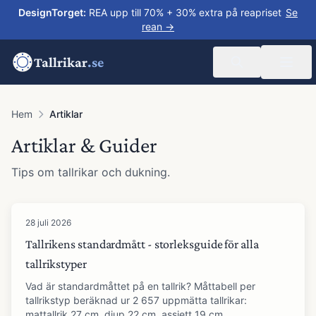
DesignTorget
:
REA upp till 70% + 30% extra på reapriset
Se
rean →
Tallrikar
.se
Hem
Artiklar
Artiklar & Guider
Tips om tallrikar och dukning.
Alla artiklar
28 juli 2026
Tallrikens standardmått - storleksguide för alla
tallrikstyper
Vad är standardmåttet på en tallrik? Måttabell per
tallrikstyp beräknad ur 2 657 uppmätta tallrikar:
mattallrik 27 cm, djup 22 cm, assiett 19 cm.