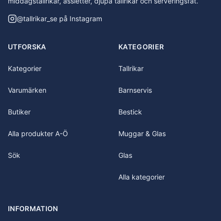
middagstallrikar, assietter, djupa tallrikar och serveringsfat.
@
tallrikar_se
på Instagram
UTFORSKA
KATEGORIER
Kategorier
Tallrikar
Varumärken
Barnservis
Butiker
Bestick
Alla produkter A-Ö
Muggar & Glas
Sök
Glas
Alla kategorier
INFORMATION