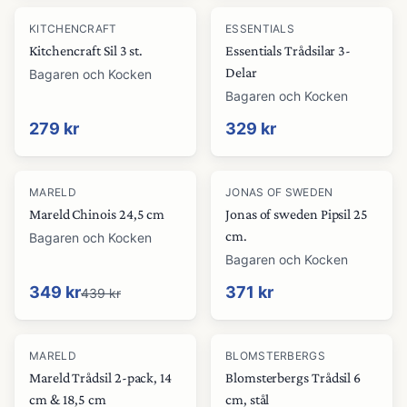
KITCHENCRAFT
ESSENTIALS
Kitchencraft Sil 3 st.
Essentials Trådsilar 3-
Delar
Bagaren och Kocken
Bagaren och Kocken
279 kr
329 kr
-
21
%
MARELD
JONAS OF SWEDEN
Mareld Chinois 24,5 cm
Jonas of sweden Pipsil 25
cm.
Bagaren och Kocken
Bagaren och Kocken
349 kr
371 kr
439 kr
MARELD
BLOMSTERBERGS
Mareld Trådsil 2-pack, 14
Blomsterbergs Trådsil 6
cm & 18,5 cm
cm, stål