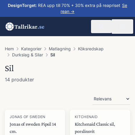
DesignTorget
:
REA upp till 70% + 30% extra på reapriset
Se
rean →
Tallrikar
.se
Hem
Kategorier
Matlagning
Köksredskap
Durkslag & Silar
Sil
Sil
14
produkter
Produkter
JONAS OF SWEDEN
KITCHENAID
Jonas of sweden Pipsil 14
Kitchenaid Classic sil,
cm.
porslinsvit