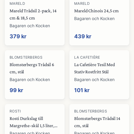
MARELD
MARELD
Mareld Trådsil 2-pack, 14
Mareld Chinois 24,5 cm
cm & 18,5 cm
Bagaren och Kocken
Bagaren och Kocken
379 kr
439 kr
BLOMSTERBERGS
LA CAFETIÈRE
Blomsterbergs Trådsil 6
La Cafetière Tesil Med
cm, stål
Stativ Rostfritt Stål
Bagaren och Kocken
Bagaren och Kocken
99 kr
101 kr
ROSTI
BLOMSTERBERGS
Rosti Durkslag till
Blomsterbergs Trådsil 14
Margrethe-skål 1,5 liter,
cm, stål
grön
Bagaren och Kocken
Bagaren och Kocken