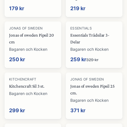
179 kr
219 kr
-
21
%
JONAS OF SWEDEN
ESSENTIALS
Jonas of sweden Pipsil 20
Essentials Trådsilar 3-
cm
Delar
Bagaren och Kocken
Bagaren och Kocken
250 kr
259 kr
329 kr
KITCHENCRAFT
JONAS OF SWEDEN
Kitchencraft Sil 3 st.
Jonas of sweden Pipsil 25
cm.
Bagaren och Kocken
Bagaren och Kocken
299 kr
371 kr