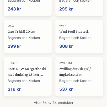
Bagaren och Kocken
Bagaren och Kocken
243 kr
299 kr
OXO
WMF
Oxo Trådsil 20 cm
Wmf Profi Plus tesil
Bagaren och Kocken
Bagaren och Kocken
299 kr
308 kr
ROSTI
ZWILLING
Rosti NEW Margrethe skål
Zwilling durkslag sil/
med durkslag 1,5 liter,
ångkok set 3 st
brun
Bagaren och Kocken
Bagaren och Kocken
319 kr
537 kr
Visar
34
av
34
produkter