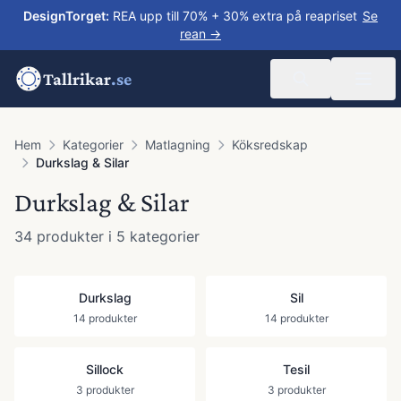
DesignTorget
:
REA upp till 70% + 30% extra på reapriset
Se
rean →
Tallrikar
.se
Hem
Kategorier
Matlagning
Köksredskap
Durkslag & Silar
Durkslag & Silar
34
produkter
i 5 kategorier
Durkslag
Sil
14
produkter
14
produkter
Sillock
Tesil
3
produkter
3
produkter