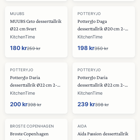
-
31
%
-
43
%
MUUBS
POTTERYJO
MUUBS Ceto desserttallrik
PotteryJo Daga
Ø22 cm Svart
desserttallrik Ø20 cm 2-
pack Oat
KitchenTime
KitchenTime
180 kr
198 kr
259 kr
350 kr
-
50
%
-
40
%
POTTERYJO
POTTERYJO
PotteryJo Daria
PotteryJo Daria
desserttallrik Ø22 cm 2-
desserttallrik Ø22 cm 2-
pack Cotton white shiny
pack Clean grey
KitchenTime
KitchenTime
200 kr
239 kr
398 kr
398 kr
-
11
%
-
40
%
BROSTE COPENHAGEN
AIDA
Broste Copenhagen
Aida Passion desserttallrik