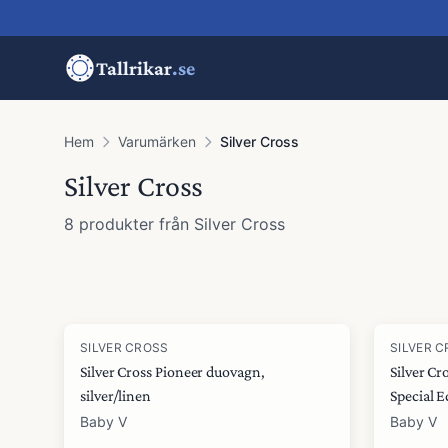
Tallrikar
.se
Hem
Varumärken
Silver Cross
Silver Cross
8
produkter
från
Silver Cross
Produkter
SILVER CROSS
SILVER 
Silver Cross Pioneer duovagn,
Silver C
silver/linen
Special E
Baby V
Baby V