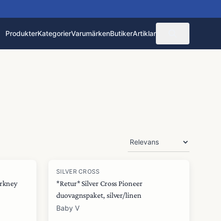
Produkter
Kategorier
Varumärken
Butiker
Artiklar
SILVER CROSS
Orkney
*Retur* Silver Cross Pioneer
duovagnspaket, silver/linen
Baby V