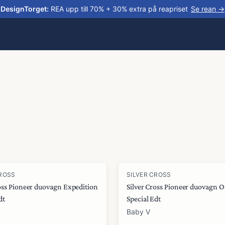
DesignTorget
:
REA upp till 70% + 30% extra på reapriset
Se rean →
CROSS
SILVER CROSS
ross Pioneer duovagn Expedition
Silver Cross Pioneer duovagn 
dt
Special Edt
Baby V