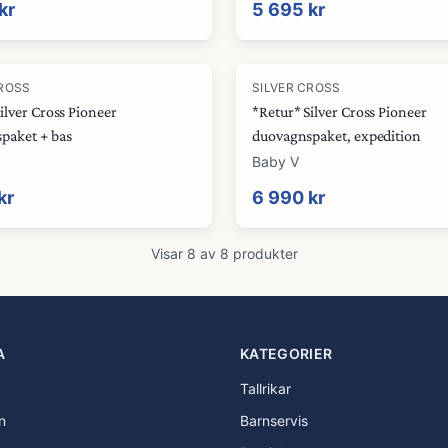
kr
5 695 kr
CROSS
SILVER CROSS
ilver Cross Pioneer
*Retur* Silver Cross Pioneer
paket + bas
duovagnspaket, expedition
Baby V
kr
6 990 kr
Visar
8
av
8
produkter
A
KATEGORIER
Tallrikar
n
Barnservis