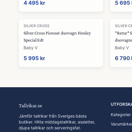
4 495 kr
5 695 
SILVER CROSS
SILVER 
Silver Cross Pioneer duovagn Henley
*Retur* S
Special Edt
duovagns
Baby V
Baby V
5 995 kr
6 790 
UTFORSK
Tallrikar.se
Kategorier
Jämför tallrikar från Sveriges bästa
butiker. Hitta middagstallrikar, assietter,
Varumärke
djupa tallrikar och serveringsfat.