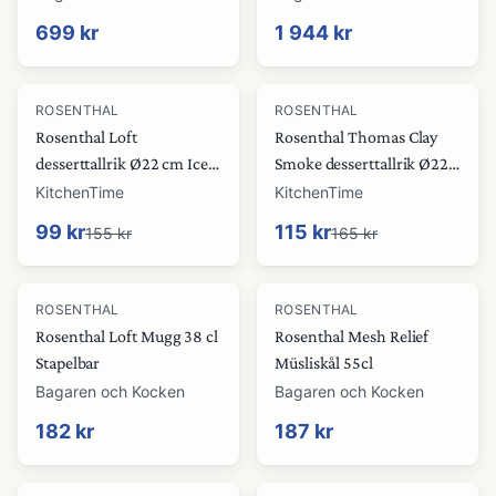
699 kr
1 944 kr
-
36
%
-
30
%
ROSENTHAL
ROSENTHAL
Rosenthal Loft
Rosenthal Thomas Clay
desserttallrik Ø22 cm Ice-
Smoke desserttallrik Ø22
blue
cm Grågrön
KitchenTime
KitchenTime
99 kr
115 kr
155 kr
165 kr
ROSENTHAL
ROSENTHAL
Rosenthal Loft Mugg 38 cl
Rosenthal Mesh Relief
Stapelbar
Müsliskål 55cl
Bagaren och Kocken
Bagaren och Kocken
182 kr
187 kr