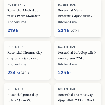
-
20
%
ROSENTHAL
ROSENTHAL
Rosenthal Mesh djup
Rosenthal Mesh
tallrik 19 cm Mountain
kvadratisk djup tallrik 20
cm vit
KitchenTime
KitchenTime
219 kr
224 kr
279 kr
-
10
%
ROSENTHAL
ROSENTHAL
Rosenthal Thomas Clay
Rosenthal Loft djup tallrik
djup tallrik Ø23 cm
moss green Ø24 cm
Orange
KitchenTime
KitchenTime
224 kr
225 kr
249 kr
-
19
%
-
47
%
ROSENTHAL
ROSENTHAL
Rosenthal Junto djup
Rosenthal Thomas Clay
tallrik 25 cm Vit
djup tallrik Ø28 cm Rock