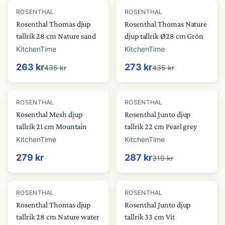
-
40
%
-
37
%
ROSENTHAL
ROSENTHAL
Rosenthal Thomas djup
Rosenthal Thomas Nature
tallrik 28 cm Nature sand
djup tallrik Ø28 cm Grön
KitchenTime
KitchenTime
263 kr
273 kr
435 kr
435 kr
-
10
%
ROSENTHAL
ROSENTHAL
Rosenthal Mesh djup
Rosenthal Junto djup
tallrik 21 cm Mountain
tallrik 22 cm Pearl grey
KitchenTime
KitchenTime
279 kr
287 kr
319 kr
-
30
%
-
31
%
ROSENTHAL
ROSENTHAL
Rosenthal Thomas djup
Rosenthal Junto djup
tallrik 28 cm Nature water
tallrik 33 cm Vit