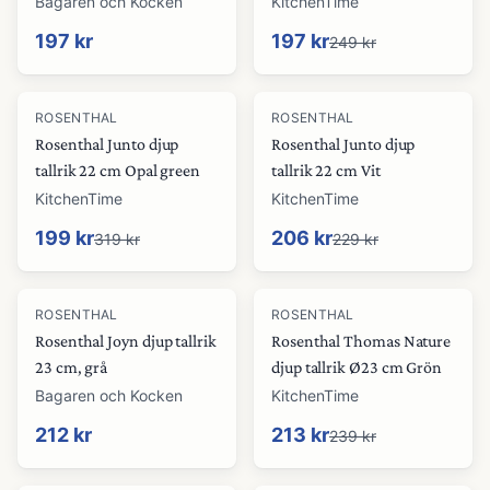
Bagaren och Kocken
KitchenTime
197 kr
197 kr
249 kr
-
38
%
-
10
%
ROSENTHAL
ROSENTHAL
Rosenthal Junto djup
Rosenthal Junto djup
tallrik 22 cm Opal green
tallrik 22 cm Vit
KitchenTime
KitchenTime
199 kr
206 kr
319 kr
229 kr
-
11
%
ROSENTHAL
ROSENTHAL
Rosenthal Joyn djup tallrik
Rosenthal Thomas Nature
23 cm, grå
djup tallrik Ø23 cm Grön
Bagaren och Kocken
KitchenTime
212 kr
213 kr
239 kr