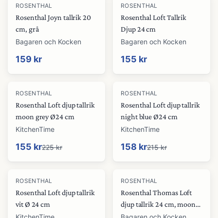
ROSENTHAL
ROSENTHAL
Rosenthal Joyn tallrik 20
Rosenthal Loft Tallrik
cm, grå
Djup 24 cm
Bagaren och Kocken
Bagaren och Kocken
159 kr
155 kr
-
31
%
-
27
%
ROSENTHAL
ROSENTHAL
Rosenthal Loft djup tallrik
Rosenthal Loft djup tallrik
moon grey Ø24 cm
night blue Ø24 cm
KitchenTime
KitchenTime
155 kr
158 kr
225 kr
215 kr
-
26
%
ROSENTHAL
ROSENTHAL
Rosenthal Loft djup tallrik
Rosenthal Thomas Loft
vit Ø 24 cm
djup tallrik 24 cm, moon
grey
KitchenTime
Bagaren och Kocken