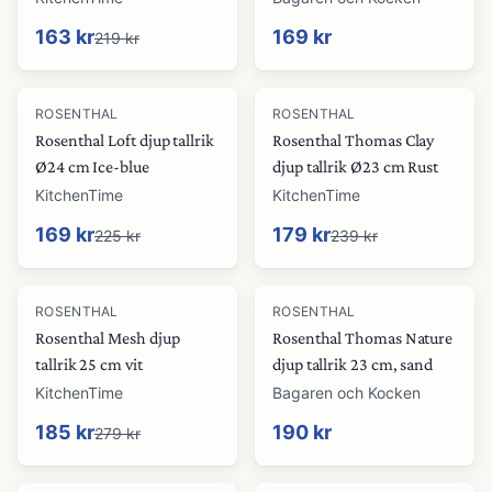
163 kr
169 kr
219 kr
-
25
%
-
25
%
ROSENTHAL
ROSENTHAL
Rosenthal Loft djup tallrik
Rosenthal Thomas Clay
Ø24 cm Ice-blue
djup tallrik Ø23 cm Rust
KitchenTime
KitchenTime
169 kr
179 kr
225 kr
239 kr
-
34
%
ROSENTHAL
ROSENTHAL
Rosenthal Mesh djup
Rosenthal Thomas Nature
tallrik 25 cm vit
djup tallrik 23 cm, sand
KitchenTime
Bagaren och Kocken
185 kr
190 kr
279 kr