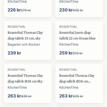
KitchenTime
KitchenTime
226 kr
230 kr
279 kr
435 kr
-
19
%
ROSENTHAL
ROSENTHAL
Rosenthal Thomas Clay
Rosenthal Junto djup
djup tallrik 23 cm, sky
tallrik 22 cm Ocean blue
Bagaren och Kocken
KitchenTime
239 kr
259 kr
319 kr
-
40
%
-
40
%
ROSENTHAL
ROSENTHAL
Rosenthal Thomas Clay
Rosenthal Thomas Clay
djup tallrik Ø28 cm Sky
djup tallrik Ø28 cm
Orange
KitchenTime
KitchenTime
263 kr
263 kr
435 kr
435 kr