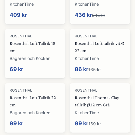
KitchenTime
KitchenTime
409 kr
436 kr
545 kr
-
36
%
ROSENTHAL
ROSENTHAL
Rosenthal Loft Tallrik 18
Rosenthal Loft tallrik vit Ø
cm
22 cm
Bagaren och Kocken
KitchenTime
69 kr
86 kr
135 kr
-
41
%
ROSENTHAL
ROSENTHAL
Rosenthal Loft Tallrik 22
Rosenthal Thomas Clay
cm
tallrik Ø22 cm Grå
Bagaren och Kocken
KitchenTime
99 kr
99 kr
169 kr