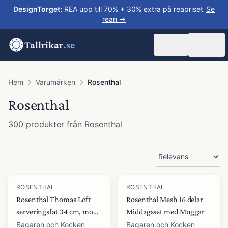
DesignTorget
:
REA upp till 70% + 30% extra på reapriset
Se
rean →
Tallrikar
.se
Hem
Varumärken
Rosenthal
Rosenthal
300
produkter
från
Rosenthal
Produkter
ROSENTHAL
ROSENTHAL
Rosenthal Thomas Loft
Rosenthal Mesh 16 delar
serveringsfat 34 cm, moon
Middagsset med Muggar
grey
Bagaren och Kocken
Bagaren och Kocken