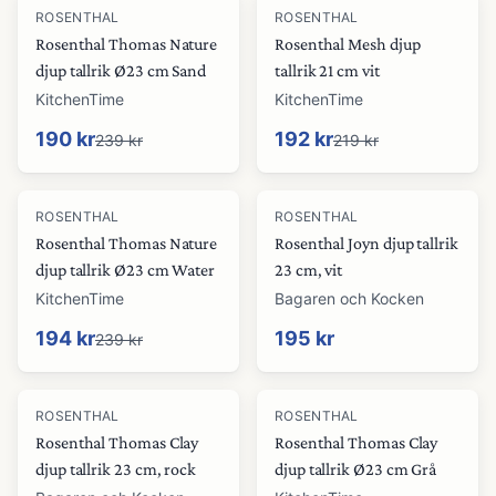
-
21
%
-
12
%
ROSENTHAL
ROSENTHAL
Rosenthal Thomas Nature
Rosenthal Mesh djup
djup tallrik Ø23 cm Sand
tallrik 21 cm vit
KitchenTime
KitchenTime
190 kr
192 kr
239 kr
219 kr
-
19
%
ROSENTHAL
ROSENTHAL
Rosenthal Thomas Nature
Rosenthal Joyn djup tallrik
djup tallrik Ø23 cm Water
23 cm, vit
KitchenTime
Bagaren och Kocken
194 kr
195 kr
239 kr
-
21
%
ROSENTHAL
ROSENTHAL
Rosenthal Thomas Clay
Rosenthal Thomas Clay
djup tallrik 23 cm, rock
djup tallrik Ø23 cm Grå