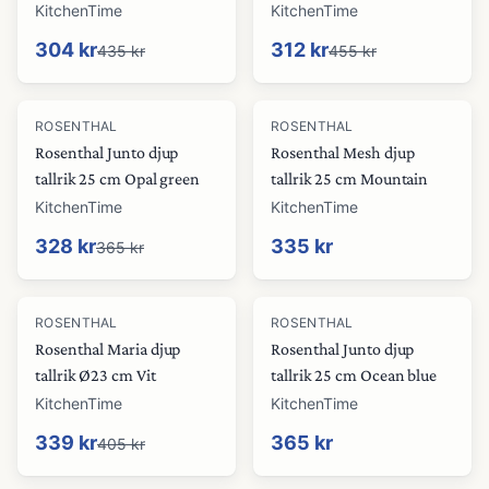
KitchenTime
KitchenTime
304 kr
312 kr
435 kr
455 kr
-
10
%
ROSENTHAL
ROSENTHAL
Rosenthal Junto djup
Rosenthal Mesh djup
tallrik 25 cm Opal green
tallrik 25 cm Mountain
KitchenTime
KitchenTime
328 kr
335 kr
365 kr
-
16
%
ROSENTHAL
ROSENTHAL
Rosenthal Maria djup
Rosenthal Junto djup
tallrik Ø23 cm Vit
tallrik 25 cm Ocean blue
KitchenTime
KitchenTime
339 kr
365 kr
405 kr