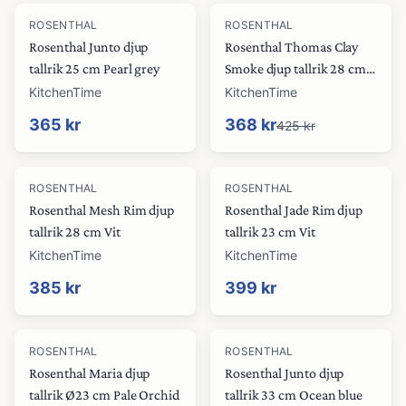
-
13
%
ROSENTHAL
ROSENTHAL
Rosenthal Junto djup
Rosenthal Thomas Clay
tallrik 25 cm Pearl grey
Smoke djup tallrik 28 cm
Grågrön
KitchenTime
KitchenTime
365 kr
368 kr
425 kr
ROSENTHAL
ROSENTHAL
Rosenthal Mesh Rim djup
Rosenthal Jade Rim djup
tallrik 28 cm Vit
tallrik 23 cm Vit
KitchenTime
KitchenTime
385 kr
399 kr
-
20
%
ROSENTHAL
ROSENTHAL
Rosenthal Maria djup
Rosenthal Junto djup
tallrik Ø23 cm Pale Orchid
tallrik 33 cm Ocean blue