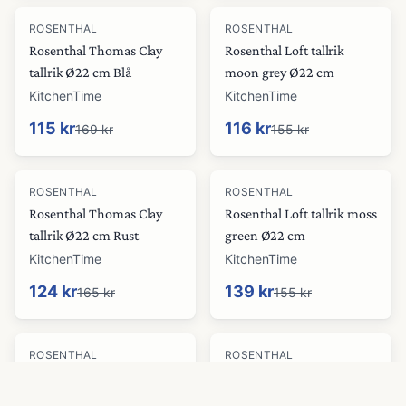
-
32
%
-
25
%
ROSENTHAL
ROSENTHAL
Rosenthal Thomas Clay
Rosenthal Loft tallrik
tallrik Ø22 cm Blå
moon grey Ø22 cm
KitchenTime
KitchenTime
115 kr
116 kr
169 kr
155 kr
-
25
%
-
10
%
ROSENTHAL
ROSENTHAL
Rosenthal Thomas Clay
Rosenthal Loft tallrik moss
tallrik Ø22 cm Rust
green Ø22 cm
KitchenTime
KitchenTime
124 kr
139 kr
165 kr
155 kr
-
10
%
ROSENTHAL
ROSENTHAL
Rosenthal Thomas Clay
Rosenthal Loft Skål Rund
tallrik Ø22 cm Orange
13 cm