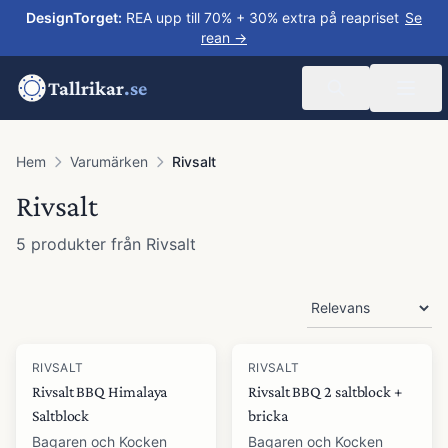
DesignTorget
:
REA upp till 70% + 30% extra på reapriset
Se
rean →
Tallrikar
.se
Hem
Varumärken
Rivsalt
Rivsalt
5
produkter
från
Rivsalt
Produkter
RIVSALT
RIVSALT
Rivsalt BBQ Himalaya
Rivsalt BBQ 2 saltblock +
Saltblock
bricka
Bagaren och Kocken
Bagaren och Kocken