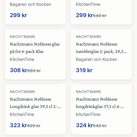
24,5 cl
Bagaren och Kocken
KitchenTime
299 kr
299 kr
549 kr
-
55
%
NACHTMANN
NACHTMANN
Nachtmann Noblesse glas
Nachtmann Noblesse
på fot 4-pack Klar
tumblerglas 2-pack, 29,5
cl, blå
KitchenTime
Bagaren och Kocken
308 kr
319 kr
689 kr
-
35
%
-
41
%
NACHTMANN
NACHTMANN
Nachtmann Noblesse
Nachtmann Noblesse
Longdrink glas 39,5 cl 2-
longdrinkglas 37,5 cl 4-
pack Berry
pack 37,5 cl
KitchenTime
KitchenTime
323 kr
324 kr
499 kr
549 kr