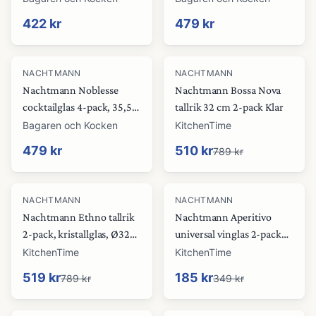
422 kr
479 kr
-
35
%
NACHTMANN
NACHTMANN
Nachtmann Noblesse
Nachtmann Bossa Nova
cocktailglas 4-pack, 35,5
tallrik 32 cm 2-pack Klar
cl
Bagaren och Kocken
KitchenTime
479 kr
510 kr
789 kr
-
34
%
-
47
%
NACHTMANN
NACHTMANN
Nachtmann Ethno tallrik
Nachtmann Aperitivo
2-pack, kristallglas, Ø32
universal vinglas 2-pack
cm
Klar
KitchenTime
KitchenTime
519 kr
185 kr
789 kr
349 kr