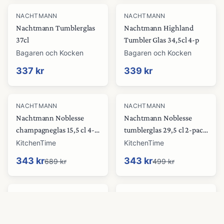
NACHTMANN
NACHTMANN
Nachtmann Tumblerglas
Nachtmann Highland
37cl
Tumbler Glas 34,5cl 4-p
Bagaren och Kocken
Bagaren och Kocken
337 kr
339 kr
-
50
%
-
31
%
NACHTMANN
NACHTMANN
Nachtmann Noblesse
Nachtmann Noblesse
champagneglas 15,5 cl 4-
tumblerglas 29,5 cl 2-pack
pack Klar
Smoke
KitchenTime
KitchenTime
343 kr
343 kr
689 kr
499 kr
NACHTMANN
NACHTMANN
Nachtmann Noblesse
Nachtmann Noblesse
longdrinkglas 2-pack,
longdrinkglas 2-pack, rosé