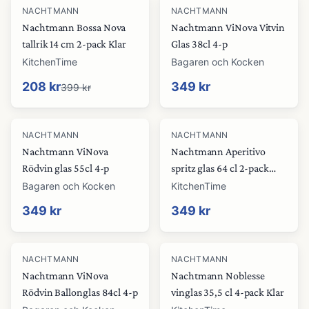
-
48
%
NACHTMANN
NACHTMANN
Nachtmann Bossa Nova
Nachtmann ViNova Vitvin
tallrik 14 cm 2-pack Klar
Glas 38cl 4-p
KitchenTime
Bagaren och Kocken
208 kr
349 kr
399 kr
NACHTMANN
NACHTMANN
Nachtmann ViNova
Nachtmann Aperitivo
Rödvin glas 55cl 4-p
spritz glas 64 cl 2-pack
Klar
Bagaren och Kocken
KitchenTime
349 kr
349 kr
-
39
%
NACHTMANN
NACHTMANN
Nachtmann ViNova
Nachtmann Noblesse
Rödvin Ballonglas 84cl 4-p
vinglas 35,5 cl 4-pack Klar