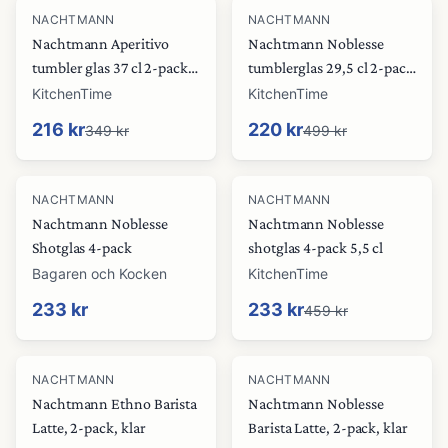
-
38
%
-
56
%
NACHTMANN
NACHTMANN
Nachtmann Aperitivo
Nachtmann Noblesse
tumbler glas 37 cl 2-pack
tumblerglas 29,5 cl 2-pack
Klar
Taupe
KitchenTime
KitchenTime
216 kr
220 kr
349 kr
499 kr
-
49
%
NACHTMANN
NACHTMANN
Nachtmann Noblesse
Nachtmann Noblesse
Shotglas 4-pack
shotglas 4-pack 5,5 cl
Bagaren och Kocken
KitchenTime
233 kr
233 kr
459 kr
NACHTMANN
NACHTMANN
Nachtmann Ethno Barista
Nachtmann Noblesse
Latte, 2-pack, klar
Barista Latte, 2-pack, klar