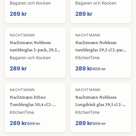
mint
cl, brun
Bagaren och Kocken
Bagaren och Kocken
289 kr
289 kr
-
42
%
NACHTMANN
NACHTMANN
Nachtmann Noblesse
Nachtmann Noblesse
tumblerglas 2-pack, 29,5
tumblerglas 29,5 cl 2-pack
cl, grön
Mint
Bagaren och Kocken
KitchenTime
289 kr
289 kr
499 kr
-
42
%
-
42
%
NACHTMANN
NACHTMANN
Nachtmann Ethno
Nachtmann Noblesse
Tumblerglas 30,4 cl 2-
Longdrink glas 39,5 cl 2-
pack Vintage blue
pack Rosé
KitchenTime
KitchenTime
289 kr
289 kr
499 kr
499 kr