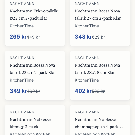
-
41
%
-
45
%
NACHTMANN
NACHTMANN
Nachtmann Ethno tallrik
Nachtmann Bossa Nova
Ø22 cm 2-pack Klar
tallrik 27 cm 2-pack Klar
KitchenTime
KitchenTime
265 kr
348 kr
449 kr
629 kr
-
26
%
-
24
%
NACHTMANN
NACHTMANN
Nachtmann Bossa Nova
Nachtmann Bossa Nova
tallrik 23 cm 2-pack Klar
tallrik 28x28 cm Klar
KitchenTime
KitchenTime
349 kr
402 kr
469 kr
529 kr
NACHTMANN
NACHTMANN
Nachtmann Noblesse
Nachtmann Noblesse
ölmugg 2-pack
champagneglas 4-pack,
15,5 cl
Bagaren och Kocken
Bagaren och Kocken