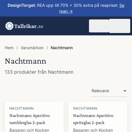
DesignTorget
:
REA upp till 70% + 30% extra på reapriset
Se
rean →
Tallrikar
.se
Hem
Varumärken
Nachtmann
Nachtmann
133
produkter
från
Nachtmann
Produkter
NACHTMANN
NACHTMANN
Nachtmann Aperitivo
Nachtmann Aperitivo
tumblerglas 2-pack
spritzglas 2-pack
Bagaren och Kocken
Bagaren och Kocken