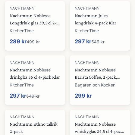
-
42
%
-
46
%
NACHTMANN
NACHTMANN
Nachtmann Noblesse
Nachtmann Jules
Longdrink glas 39,5 cl 2-
longdrink 4-pack Klar
pack Mint
KitchenTime
KitchenTime
289 kr
297 kr
499 kr
549 kr
-
46
%
NACHTMANN
NACHTMANN
Nachtmann Noblesse
Nachtmann Noblesse
drinkglas 35 cl 4-pack Klar
Barista Coffee, 2-pack,
klar
KitchenTime
Bagaren och Kocken
297 kr
299 kr
549 kr
-
46
%
NACHTMANN
NACHTMANN
Nachtmann Ethno tallrik
Nachtmann Noblesse
2-pack
whiskyglas 24,5 cl 4-pack