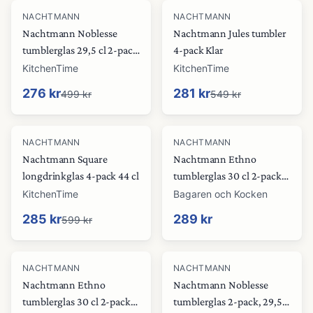
-
45
%
-
49
%
NACHTMANN
NACHTMANN
Nachtmann Noblesse
Nachtmann Jules tumbler
tumblerglas 29,5 cl 2-pack
4-pack Klar
Aqua
KitchenTime
KitchenTime
276 kr
281 kr
499 kr
549 kr
-
52
%
NACHTMANN
NACHTMANN
Nachtmann Square
Nachtmann Ethno
longdrinkglas 4-pack 44 cl
tumblerglas 30 cl 2-pack,
vintage blue
KitchenTime
Bagaren och Kocken
285 kr
289 kr
599 kr
NACHTMANN
NACHTMANN
Nachtmann Ethno
Nachtmann Noblesse
tumblerglas 30 cl 2-pack,
tumblerglas 2-pack, 29,5