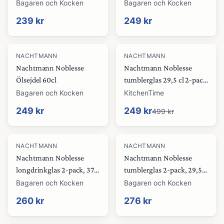
Bagaren och Kocken
Bagaren och Kocken
239 kr
249 kr
-
50
%
NACHTMANN
NACHTMANN
Nachtmann Noblesse
Nachtmann Noblesse
Ölsejdel 60cl
tumblerglas 29,5 cl 2-pack
Vintage blue
Bagaren och Kocken
KitchenTime
249 kr
249 kr
499 kr
NACHTMANN
NACHTMANN
Nachtmann Noblesse
Nachtmann Noblesse
longdrinkglas 2-pack, 37,5
tumblerglas 2-pack, 29,5
cl, gold
cl, aqua
Bagaren och Kocken
Bagaren och Kocken
260 kr
276 kr