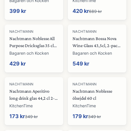
Bagaren och Kocken
KitchenTime
399 kr
420 kr
689 kr
NACHTMANN
NACHTMANN
Nachtmann Noblesse All
Nachtmann Bossa Nova
Purpose Dricksglas 35 cl
Wine Glass 43,5cl, 2-pack,
4-pack
klar
Bagaren och Kocken
Bagaren och Kocken
429 kr
549 kr
-
50
%
-
49
%
NACHTMANN
NACHTMANN
Nachtmann Aperitivo
Nachtmann Noblesse
long drink glas 44,2 cl 2-
ölsejdel 60 cl
pack Klar
KitchenTime
KitchenTime
173 kr
179 kr
349 kr
349 kr