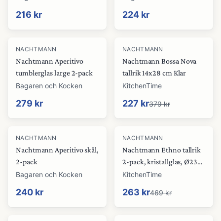
216 kr
224 kr
-
40
%
NACHTMANN
NACHTMANN
Nachtmann Aperitivo
Nachtmann Bossa Nova
tumblerglas large 2-pack
tallrik 14x28 cm Klar
Bagaren och Kocken
KitchenTime
279 kr
227 kr
379 kr
-
44
%
NACHTMANN
NACHTMANN
Nachtmann Aperitivo skål,
Nachtmann Ethno tallrik
2-pack
2-pack, kristallglas, Ø23
cm
Bagaren och Kocken
KitchenTime
240 kr
263 kr
469 kr