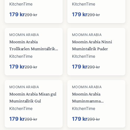
2017 vit
KitchenTime
KitchenTime
179 kr
179 kr
299 kr
299 kr
-
40
%
-
40
%
MOOMIN ARABIA
MOOMIN ARABIA
Moomin Arabia
Moomin Arabia Ninni
Trollkarlen Mumintallrik
Mumintallrik Puder
Lila
KitchenTime
KitchenTime
179 kr
179 kr
299 kr
299 kr
-
40
%
-
40
%
MOOMIN ARABIA
MOOMIN ARABIA
Moomin Arabia Misan gul
Moomin Arabia
Mumintallrik Gul
Muminmamma
Mumintallrik Marmelad
KitchenTime
KitchenTime
179 kr
179 kr
299 kr
299 kr