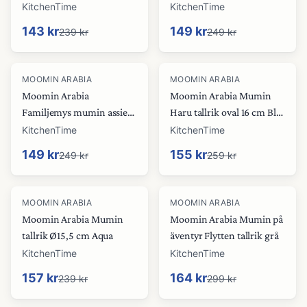
Ø15 cm
KitchenTime
KitchenTime
143 kr
149 kr
239 kr
249 kr
-
40
%
-
40
%
MOOMIN ARABIA
MOOMIN ARABIA
Moomin Arabia
Moomin Arabia Mumin
Familjemys mumin assiett
Haru tallrik oval 16 cm Blå-
Ø15 cm
vit
KitchenTime
KitchenTime
149 kr
155 kr
249 kr
259 kr
-
34
%
-
45
%
MOOMIN ARABIA
MOOMIN ARABIA
Moomin Arabia Mumin
Moomin Arabia Mumin på
tallrik Ø15,5 cm Aqua
äventyr Flytten tallrik grå
KitchenTime
KitchenTime
157 kr
164 kr
239 kr
299 kr