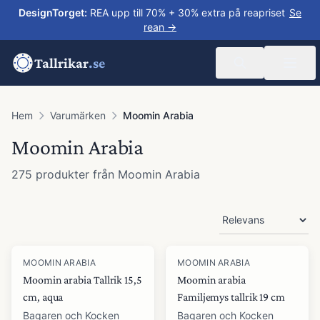
DesignTorget
:
REA upp till 70% + 30% extra på reapriset
Se
rean →
Tallrikar
.se
Hem
Varumärken
Moomin Arabia
Moomin Arabia
275
produkter
från
Moomin Arabia
Produkter
MOOMIN ARABIA
MOOMIN ARABIA
Moomin arabia Tallrik 15,5
Moomin arabia
cm, aqua
Familjemys tallrik 19 cm
Bagaren och Kocken
Bagaren och Kocken