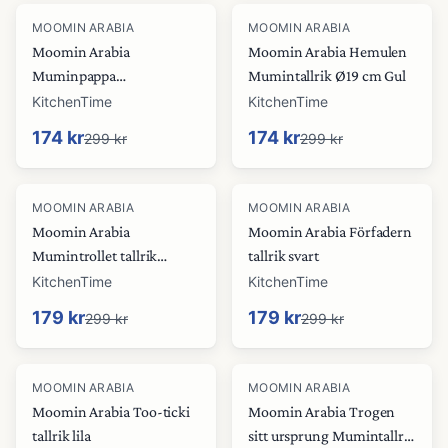
-
42
%
-
42
%
MOOMIN ARABIA
MOOMIN ARABIA
Moomin Arabia
Moomin Arabia Hemulen
Muminpappa
Mumintallrik Ø19 cm Gul
Mumintallrik Ø19 cm Grå
KitchenTime
KitchenTime
174 kr
174 kr
299 kr
299 kr
-
40
%
-
40
%
MOOMIN ARABIA
MOOMIN ARABIA
Moomin Arabia
Moomin Arabia Förfadern
Mumintrollet tallrik
tallrik svart
Gräsgrön
KitchenTime
KitchenTime
179 kr
179 kr
299 kr
299 kr
-
40
%
-
40
%
MOOMIN ARABIA
MOOMIN ARABIA
Moomin Arabia Too-ticki
Moomin Arabia Trogen
tallrik lila
sitt ursprung Mumintallrik