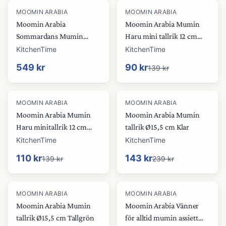
-
35
%
MOOMIN ARABIA
MOOMIN ARABIA
Moomin Arabia
Moomin Arabia Mumin
Sommardans Mumin
Haru mini tallrik 12 cm
servingstallrik Ø30 cm
Blå-vit
KitchenTime
KitchenTime
549 kr
90 kr
139 kr
-
21
%
-
40
%
MOOMIN ARABIA
MOOMIN ARABIA
Moomin Arabia Mumin
Moomin Arabia Mumin
Haru minitallrik 12 cm
tallrik Ø15,5 cm Klar
Hemulen
KitchenTime
KitchenTime
110 kr
143 kr
139 kr
239 kr
-
40
%
-
40
%
MOOMIN ARABIA
MOOMIN ARABIA
Moomin Arabia Mumin
Moomin Arabia Vänner
tallrik Ø15,5 cm Tallgrön
för alltid mumin assiett