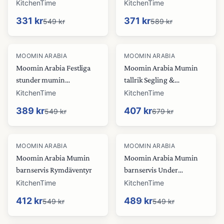
serveringsfat Gul, 30 cm
lila
KitchenTime
KitchenTime
331 kr
371 kr
549 kr
589 kr
-
29
%
-
40
%
MOOMIN ARABIA
MOOMIN ARABIA
Moomin Arabia Festliga
Moomin Arabia Mumin
stunder mumin
tallrik Segling &
serveringsfat Ø30 cm
Vinterbrasa 2 delar 19 cm
KitchenTime
KitchenTime
389 kr
407 kr
549 kr
679 kr
-
25
%
-
11
%
MOOMIN ARABIA
MOOMIN ARABIA
Moomin Arabia Mumin
Moomin Arabia Mumin
barnservis Rymdäventyr
barnservis Under
paraplyet
KitchenTime
KitchenTime
412 kr
489 kr
549 kr
549 kr