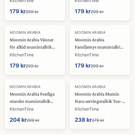
KitchenTime
KitchenTime
179 kr
179 kr
299 kr
299 kr
-
40
%
-
40
%
MOOMIN ARABIA
MOOMIN ARABIA
Moomin Arabia Vänner
Moomin Arabia
för alltid mumintallrik
Familjemys mumintallrik
Ø19,5 cm
Ø19,5 cm
KitchenTime
KitchenTime
179 kr
179 kr
299 kr
299 kr
-
32
%
-
15
%
MOOMIN ARABIA
MOOMIN ARABIA
Moomin Arabia Festliga
Moomin Arabia Mumin
stunder mumintallrik
Haru servingstallrik Too-
Ø19,5 cm
ticki, 17 cm
KitchenTime
KitchenTime
204 kr
238 kr
299 kr
279 kr