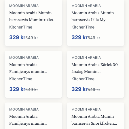
-
40
%
-
40
%
MOOMIN ARABIA
MOOMIN ARABIA
Moomin Arabia Mumin
Moomin Arabia Mumin
barnservis Mumintrollet
barnservis Lilla My
KitchenTime
KitchenTime
329 kr
329 kr
549 kr
549 kr
-
40
%
-
40
%
MOOMIN ARABIA
MOOMIN ARABIA
Moomin Arabia
Moomin Arabia Kärlek 30
Familjemys mumin
årsdag Mumin
serveringsfat Ø30 cm
servingstallrik Limited
KitchenTime
KitchenTime
Edition Ø30 cm
329 kr
329 kr
549 kr
549 kr
-
40
%
-
37
%
MOOMIN ARABIA
MOOMIN ARABIA
Moomin Arabia
Moomin Arabia Mumin
Familjemys mumin
barnservis Snorkfröken