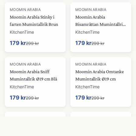
-
40
%
-
40
%
MOOMIN ARABIA
MOOMIN ARABIA
Moomin Arabia Stinky i
Moomin Arabia
farten Mumintallrik Brun
Bisamråttan Mumintallrik
Ø19 cm Beige
KitchenTime
KitchenTime
179 kr
179 kr
299 kr
299 kr
-
40
%
-
40
%
MOOMIN ARABIA
MOOMIN ARABIA
Moomin Arabia Sniff
Moomin Arabia Omtanke
Mumintallrik Ø19 cm Blå
Mumintallrik Ø19 cm
KitchenTime
KitchenTime
179 kr
179 kr
299 kr
299 kr
-
40
%
-
40
%
MOOMIN ARABIA
MOOMIN ARABIA
Moomin Arabia
Moomin Arabia Kärlek 30
Förälskade Mumin tallrik
årsdag Mumintallrik