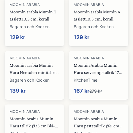
MOOMIN ARABIA
MOOMIN ARABIA
Moomin arabia Mumin E
Moomin arabia Mumin A
assiett 10,5 cm, korall
assiett 10,5 cm, korall
Bagaren och Kocken
Bagaren och Kocken
129 kr
129 kr
-
40
%
MOOMIN ARABIA
MOOMIN ARABIA
Moomin arabia Mumin
Moomin Arabia Mumin
Haru Hemulen minitallrik
Haru serveringstallrik 17
12 cm
cm Blå-vit
Bagaren och Kocken
KitchenTime
139 kr
167 kr
279 kr
-
40
%
-
40
%
MOOMIN ARABIA
MOOMIN ARABIA
Moomin Arabia Mumin
Moomin Arabia Mumin
Haru tallrik Ø25 cm Blå-
Haru pastatallrik Ø21 cm
vit
Blå-vit