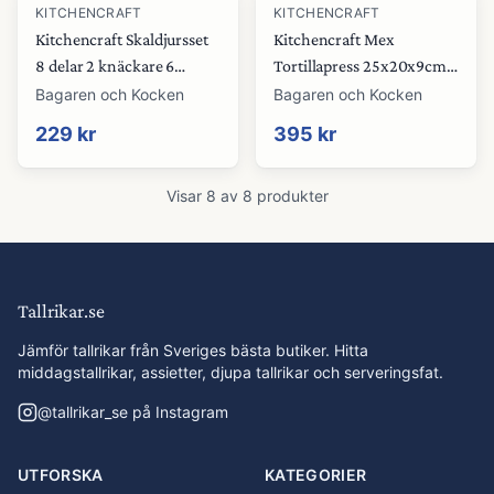
KITCHENCRAFT
KITCHENCRAFT
Kitchencraft Skaldjursset
Kitchencraft Mex
8 delar 2 knäckare 6
Tortillapress 25x20x9cm
gafflar Rostfritt Stål
Aluminium
Bagaren och Kocken
Bagaren och Kocken
229 kr
395 kr
Visar
8
av
8
produkter
Tallrikar.se
Jämför tallrikar från Sveriges bästa butiker. Hitta
middagstallrikar, assietter, djupa tallrikar och serveringsfat.
@
tallrikar_se
på Instagram
UTFORSKA
KATEGORIER