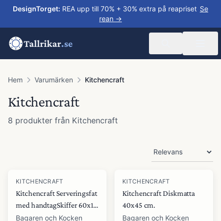
DesignTorget
:
REA upp till 70% + 30% extra på reapriset
Se
rean →
Tallrikar
.se
Hem
Varumärken
Kitchencraft
Kitchencraft
8
produkter
från
Kitchencraft
Produkter
KITCHENCRAFT
KITCHENCRAFT
Kitchencraft Serveringsfat
Kitchencraft Diskmatta
med handtagSkiffer 60x15
40x45 cm.
cm
Bagaren och Kocken
Bagaren och Kocken