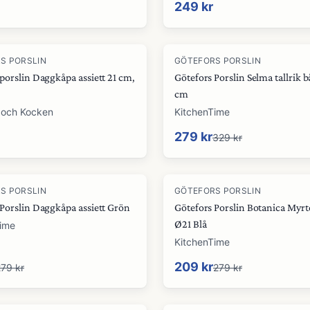
249 kr
-
15
%
S PORSLIN
GÖTEFORS PORSLIN
porslin Daggkåpa assiett 21 cm,
Götefors Porslin Selma tallrik 
cm
 och Kocken
KitchenTime
279 kr
329 kr
-
25
%
S PORSLIN
GÖTEFORS PORSLIN
 Porslin Daggkåpa assiett Grön
Götefors Porslin Botanica Myrte
Ø21 Blå
Time
KitchenTime
209 kr
79 kr
279 kr