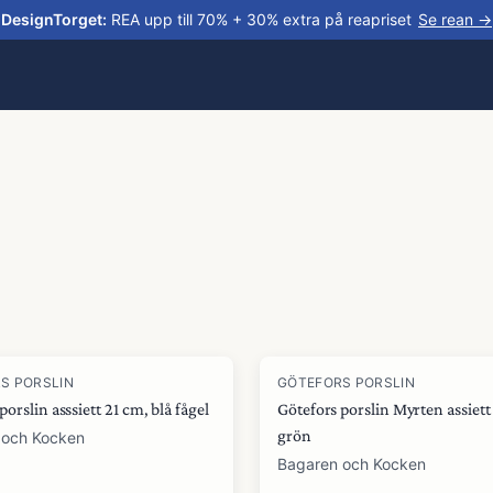
DesignTorget
:
REA upp till 70% + 30% extra på reapriset
Se rean →
S PORSLIN
GÖTEFORS PORSLIN
porslin asssiett 21 cm, blå fågel
Götefors porslin Myrten assiett
grön
 och Kocken
Bagaren och Kocken