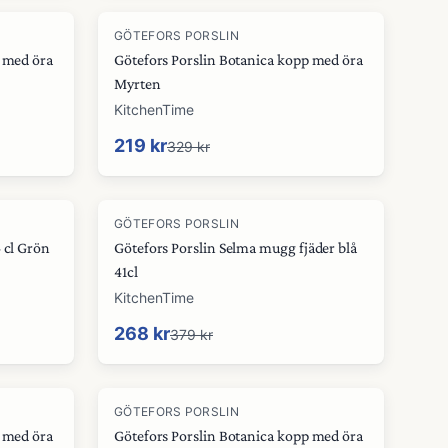
-
33
%
GÖTEFORS PORSLIN
p med öra
Götefors Porslin Botanica kopp med öra
Myrten
KitchenTime
219 kr
329 kr
-
29
%
GÖTEFORS PORSLIN
 cl Grön
Götefors Porslin Selma mugg fjäder blå
41cl
KitchenTime
268 kr
379 kr
-
12
%
GÖTEFORS PORSLIN
p med öra
Götefors Porslin Botanica kopp med öra