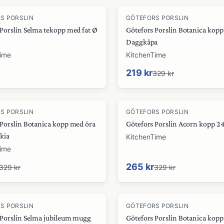
-
33
%
S PORSLIN
GÖTEFORS PORSLIN
 Porslin Selma tekopp med fat Ø
Götefors Porslin Botanica kop
Daggkåpa
Time
KitchenTime
219 kr
329 kr
-
19
%
S PORSLIN
GÖTEFORS PORSLIN
 Porslin Botanica kopp med öra
Götefors Porslin Acorn kopp 24
kia
KitchenTime
Time
265 kr
329 kr
329 kr
-
12
%
S PORSLIN
GÖTEFORS PORSLIN
 Porslin Selma jubileum mugg
Götefors Porslin Botanica kop