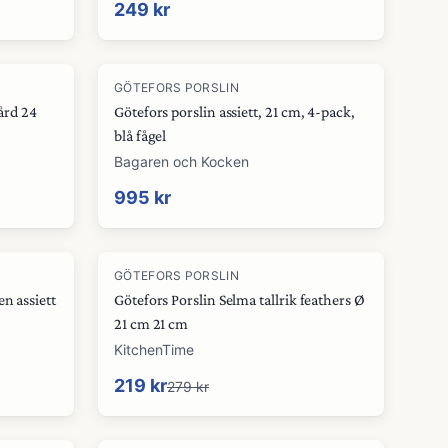
249 kr
GÖTEFORS PORSLIN
bård 24
Götefors porslin assiett, 21 cm, 4-pack,
blå fågel
Bagaren och Kocken
995 kr
-
22
%
GÖTEFORS PORSLIN
n assiett
Götefors Porslin Selma tallrik feathers Ø
21 cm 21 cm
KitchenTime
219 kr
279 kr