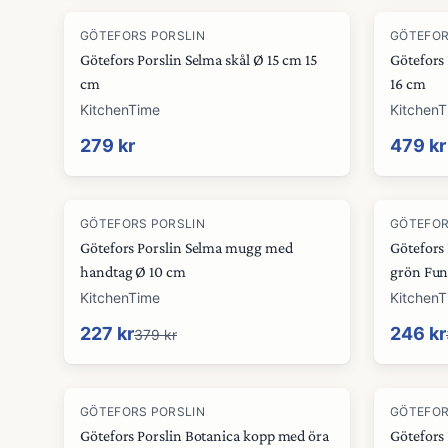
GÖTEFORS PORSLIN
GÖTEFOR
Götefors Porslin Selma skål Ø 15 cm 15
Götefors
cm
16 cm
KitchenTime
Kitchen
279 kr
479 kr
-
40
%
-
25
%
GÖTEFORS PORSLIN
GÖTEFOR
Götefors Porslin Selma mugg med
Götefors
handtag Ø 10 cm
grön Fun
KitchenTime
Kitchen
227 kr
246 kr
379 kr
-
15
%
-
25
%
GÖTEFORS PORSLIN
GÖTEFOR
Götefors Porslin Botanica kopp med öra
Götefors