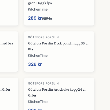
grön Daggkåpa
KitchenTime
289 kr
329 kr
GÖTEFORS PORSLIN
p med öra
Götefors Porslin Duck pond mugg 35 cl
Blå
KitchenTime
329 kr
GÖTEFORS PORSLIN
cl Grön
Götefors Porslin Artichoke kopp 24 cl
Grön
KitchenTime