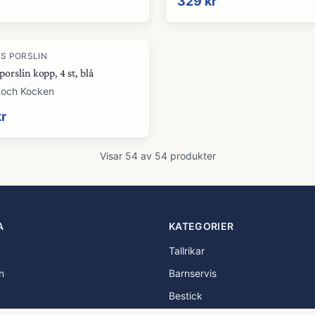
329 kr
S PORSLIN
porslin kopp, 4 st, blå
 och Kocken
kr
Visar
54
av
54
produkter
A
KATEGORIER
Tallrikar
n
Barnservis
Bestick