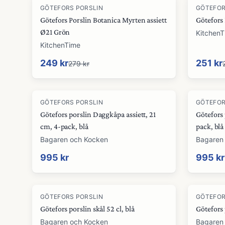
-
11
%
-
10
%
GÖTEFORS PORSLIN
GÖTEFOR
Götefors Porslin Botanica Myrten assiett
Götefors 
Ø21 Grön
Kitchen
KitchenTime
249 kr
251 kr
279 kr
GÖTEFORS PORSLIN
GÖTEFOR
Götefors porslin Daggkåpa assiett, 21
Götefors 
cm, 4-pack, blå
pack, blå
Bagaren och Kocken
Bagaren
995 kr
995 kr
GÖTEFORS PORSLIN
GÖTEFOR
Götefors porslin skål 52 cl, blå
Götefors 
Bagaren och Kocken
Bagaren