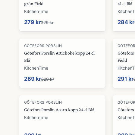
grön Field
41 cl Blå
KitchenTime
Kitchen
279 kr
284 kr
329 kr
-
12
%
-
12
%
GÖTEFORS PORSLIN
GÖTEFOR
Götefors Porslin Artichoke kopp 24 cl
Götefors
Blå
Field
KitchenTime
Kitchen
289 kr
291 kr
329 kr
GÖTEFORS PORSLIN
GÖTEFOR
Götefors Porslin Acorn kopp 24 cl Blå
Götefors 
KitchenTime
Kitchen