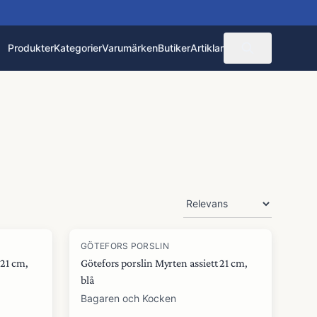
Produkter
Kategorier
Varumärken
Butiker
Artiklar
GÖTEFORS PORSLIN
 21 cm,
Götefors porslin Myrten assiett 21 cm,
blå
Bagaren och Kocken