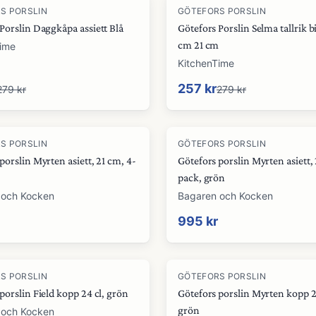
-
8
%
S PORSLIN
GÖTEFORS PORSLIN
Porslin Daggkåpa assiett Blå
Götefors Porslin Selma tallrik b
cm 21 cm
Time
KitchenTime
257 kr
279 kr
279 kr
S PORSLIN
GÖTEFORS PORSLIN
porslin Myrten asiett, 21 cm, 4-
Götefors porslin Myrten asiett, 
pack, grön
 och Kocken
Bagaren och Kocken
995 kr
S PORSLIN
GÖTEFORS PORSLIN
porslin Field kopp 24 cl, grön
Götefors porslin Myrten kopp 2
grön
 och Kocken