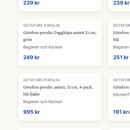
239 kr
239 kr
GÖTEFORS PORSLIN
GÖTEFOR
Götefors porslin Daggkåpa assiett 21 cm,
Götefors 
grön
blå
Bagaren och Kocken
Bagaren
249 kr
251 kr
-
32
%
GÖTEFORS PORSLIN
GÖTEFOR
Götefors porslin assiett, 21 cm, 4-pack,
Götefors
blå fjäder
Kitchen
Bagaren och Kocken
995 kr
191 kr
2