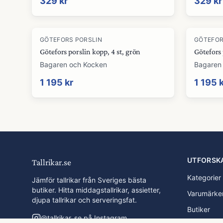
329 kr
329 kr
GÖTEFORS PORSLIN
GÖTEFOR
Götefors porslin kopp, 4 st, grön
Götefors 
Bagaren och Kocken
Bagaren
1 195 kr
1 195 
UTFORSK
Tallrikar.se
Kategorier
Jämför tallrikar från Sveriges bästa
butiker. Hitta middagstallrikar, assietter,
Varumärke
djupa tallrikar och serveringsfat.
Butiker
@
tallrikar_se
på Instagram