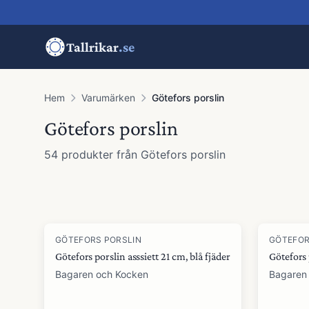
Tallrikar
.se
Hem
Varumärken
Götefors porslin
Götefors porslin
54
produkter
från
Götefors porslin
Produkter
GÖTEFORS PORSLIN
GÖTEFOR
Götefors porslin asssiett 21 cm, blå fjäder
Götefors 
Bagaren och Kocken
Bagaren