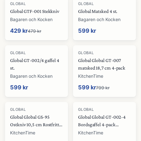
-
10
%
GLOBAL
GLOBAL
Global GTF-001 Stekkniv
Global Matsked 4 st.
Bagaren och Kocken
Bagaren och Kocken
429 kr
599 kr
479 kr
-
25
%
GLOBAL
GLOBAL
Global GT-002/4 gaffel 4
Global Global GT-007
st.
matsked 18,7 cm 4-pack
Bagaren och Kocken
KitchenTime
599 kr
599 kr
799 kr
-
40
%
-
25
%
GLOBAL
GLOBAL
Global Global GS-95
Global Global GT-002-4
Ostkniv 10,5 cm Rostfritt
Bordsgaffel 4-pack
stål
rostfritt stål
KitchenTime
KitchenTime