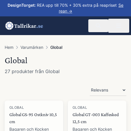
DesignTorget
:
REA upp till 70% + 30% extra på reapriset
Se
rean →
Tallrikar
.se
Hem
Varumärken
Global
Global
27
produkter
från
Global
Produkter
GLOBAL
GLOBAL
Global GS-95 Ostkniv 10,5
Global GT-003 Kaffesked
cm
12,5 cm
Bagaren och Kocken
Bagaren och Kocken