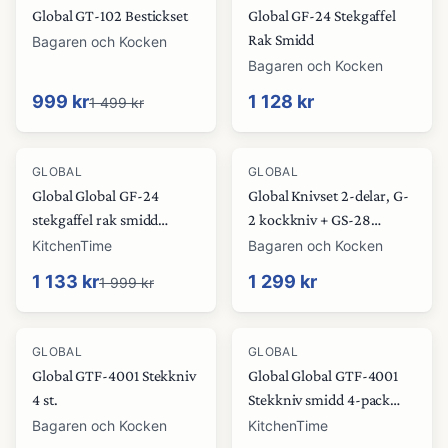
Global GT-102 Bestickset
Global GF-24 Stekgaffel
Rak Smidd
Bagaren och Kocken
Bagaren och Kocken
999 kr
1 128 kr
1 499 kr
-
43
%
GLOBAL
GLOBAL
Global Global GF-24
Global Knivset 2-delar, G-
stekgaffel rak smidd
2 kockkniv + GS-28
rostfritt stål
matpincett
KitchenTime
Bagaren och Kocken
1 133 kr
1 299 kr
1 999 kr
-
40
%
GLOBAL
GLOBAL
Global GTF-4001 Stekkniv
Global Global GTF-4001
4 st.
Stekkniv smidd 4-pack
rostfritt stål
Bagaren och Kocken
KitchenTime