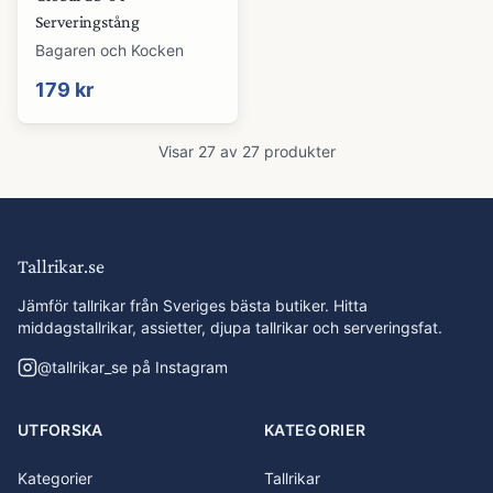
Serveringstång
Bagaren och Kocken
179 kr
Visar
27
av
27
produkter
Tallrikar.se
Jämför tallrikar från Sveriges bästa butiker. Hitta
middagstallrikar, assietter, djupa tallrikar och serveringsfat.
@
tallrikar_se
på Instagram
UTFORSKA
KATEGORIER
Kategorier
Tallrikar