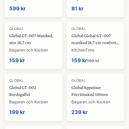
599 kr
81 kr
-
20
%
GLOBAL
GLOBAL
Global GT-007 Matsked,
Global Global GT-007
stor 18,7 cm
matsked 18,7 cm rostfritt
stål
Bagaren och Kocken
KitchenTime
159 kr
159 kr
199 kr
GLOBAL
GLOBAL
Global GT-002
Global Appetiser
Bordsgaffel
Förrättssked 110mm
Bagaren och Kocken
Bagaren och Kocken
199 kr
239 kr