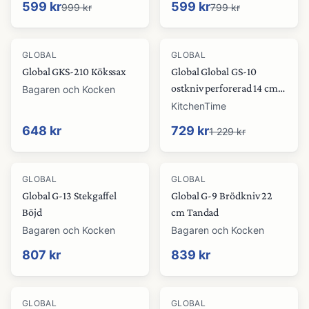
599 kr
599 kr
999 kr
799 kr
-
41
%
GLOBAL
GLOBAL
Global GKS-210 Kökssax
Global Global GS-10
ostkniv perforerad 14 cm
Bagaren och Kocken
Rostfritt stål
KitchenTime
648 kr
729 kr
1 229 kr
GLOBAL
GLOBAL
Global G-13 Stekgaffel
Global G-9 Brödkniv 22
Böjd
cm Tandad
Bagaren och Kocken
Bagaren och Kocken
807 kr
839 kr
-
33
%
GLOBAL
GLOBAL