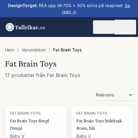
DesignTorget
:
REA upp till 70% + 30% extra på reapriset
Se
rean →
Tallrikar
.se
Hem
Varumärken
Fat Brain Toys
Fat Brain Toys
17
produkter
från
Fat Brain Toys
Produkter
FAT BRAIN TOYS
FAT BRAIN TOYS
Fat Brain Toys Simpl
Fat Brain Toys bitleksak
Dimpl
Brain, blå
Baby V
Baby V