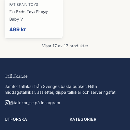
FAT BRAIN TOYS
Fat Brain Toys Plugzy
Baby V
499 kr
Visar
17
av
17
produkter
Tallrikar.se
Jämför tallrikar från Sveriges bästa butiker. Hitta
middagstallrikar, assietter, djupa tallrikar och serveringsfat.
@
tallrikar_se
på Instagram
UTFORSKA
KATEGORIER