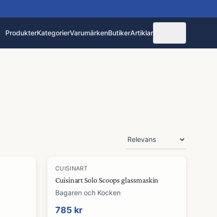
Produkter
Kategorier
Varumärken
Butiker
Artiklar
CUISINART
Cuisinart Solo Scoops glassmaskin
Bagaren och Kocken
785 kr