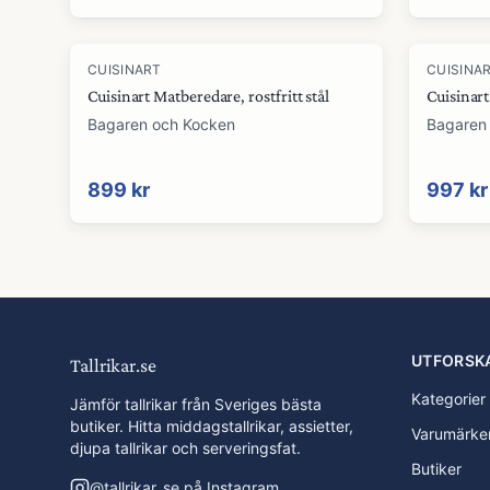
CUISINART
CUISINA
Cuisinart Matberedare, rostfritt stål
Cuisinar
Bagaren och Kocken
Bagaren
899 kr
997 kr
UTFORSK
Tallrikar.se
Kategorier
Jämför tallrikar från Sveriges bästa
butiker. Hitta middagstallrikar, assietter,
Varumärke
djupa tallrikar och serveringsfat.
Butiker
@
tallrikar_se
på Instagram