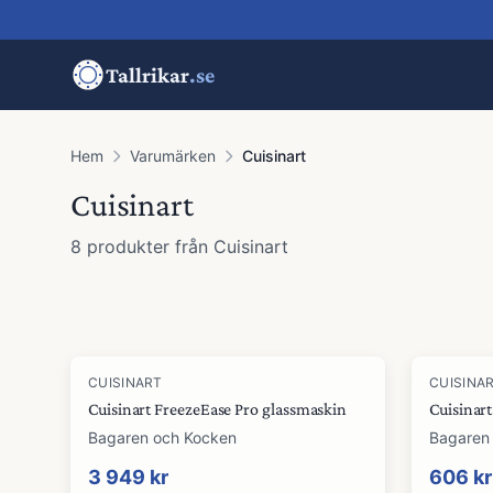
Tallrikar
.se
Hem
Varumärken
Cuisinart
Cuisinart
8
produkter
från
Cuisinart
Produkter
CUISINART
CUISINA
Cuisinart FreezeEase Pro glassmaskin
Cuisinart
Bagaren och Kocken
Bagaren
3 949 kr
606 kr