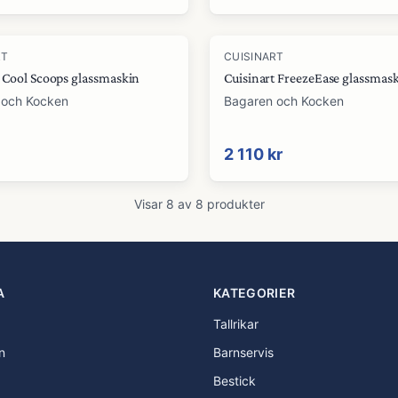
RT
CUISINART
t Cool Scoops glassmaskin
Cuisinart FreezeEase glassmas
 och Kocken
Bagaren och Kocken
2 110 kr
Visar
8
av
8
produkter
A
KATEGORIER
Tallrikar
n
Barnservis
Bestick