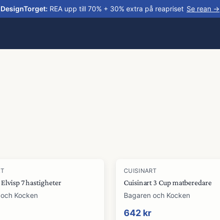
DesignTorget
:
REA upp till 70% + 30% extra på reapriset
Se rean →
RT
CUISINART
 Elvisp 7 hastigheter
Cuisinart 3 Cup matberedare
 och Kocken
Bagaren och Kocken
642 kr