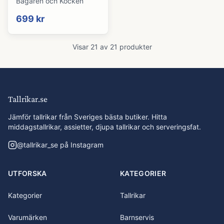
Bagaren och Kocken
699 kr
Visar
21
av
21
produkter
Tallrikar.se
Jämför tallrikar från Sveriges bästa butiker. Hitta
middagstallrikar, assietter, djupa tallrikar och serveringsfat.
@
tallrikar_se
på Instagram
UTFORSKA
KATEGORIER
Kategorier
Tallrikar
Varumärken
Barnservis