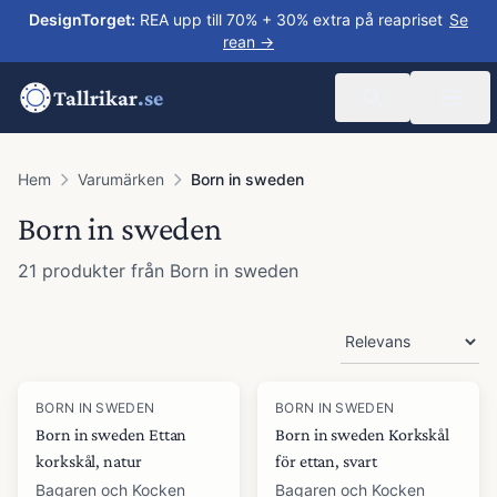
DesignTorget
:
REA upp till 70% + 30% extra på reapriset
Se
rean →
Tallrikar
.se
Hem
Varumärken
Born in sweden
Born in sweden
21
produkter
från
Born in sweden
Produkter
BORN IN SWEDEN
BORN IN SWEDEN
Born in sweden Ettan
Born in sweden Korkskål
korkskål, natur
för ettan, svart
Bagaren och Kocken
Bagaren och Kocken