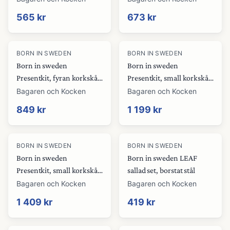
565 kr
673 kr
BORN IN SWEDEN
BORN IN SWEDEN
Born in sweden
Born in sweden
Presentkit, fyran korkskål,
Presentkit, small korkskål,
svart
natural, vas 4-pack
Bagaren och Kocken
Bagaren och Kocken
849 kr
1 199 kr
BORN IN SWEDEN
BORN IN SWEDEN
Born in sweden
Born in sweden LEAF
Presentkit, small korkskål,
sallad set, borstat stål
svart, vas 4-pack
Bagaren och Kocken
Bagaren och Kocken
1 409 kr
419 kr