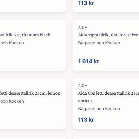
113 kr
AIDA
tallrik 6 st, titanium black
Aida sopptallrik, 6 st, forest b
 och Kocken
Bagaren och Kocken
1 614 kr
AIDA
etti desserttallrik 21 cm, lemon
Aida Confetti desserttallrik 21 
apricot
 och Kocken
Bagaren och Kocken
113 kr