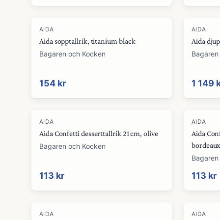
AIDA
AIDA
Aida sopptallrik, titanium black
Aida djup
Bagaren och Kocken
Bagaren
154 kr
1 149 
AIDA
AIDA
Aida Confetti desserttallrik 21 cm, olive
Aida Conf
bordeau
Bagaren och Kocken
Bagaren
113 kr
113 kr
AIDA
AIDA