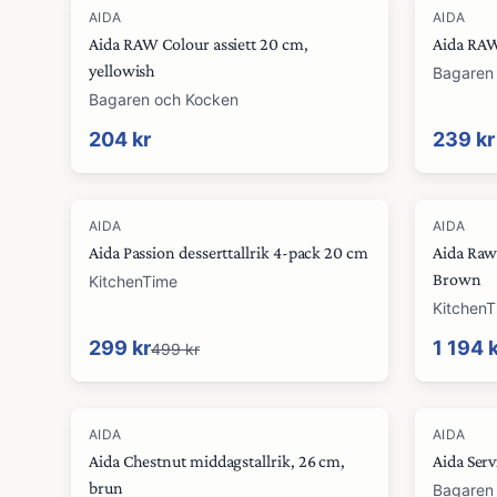
AIDA
AIDA
Aida RAW Colour assiett 20 cm,
Aida RAW
yellowish
Bagaren
Bagaren och Kocken
204 kr
239 kr
-
40
%
AIDA
AIDA
Aida Passion desserttallrik 4-pack 20 cm
Aida Raw
Brown
KitchenTime
Kitchen
299 kr
1 194 
499 kr
AIDA
AIDA
Aida Chestnut middagstallrik, 26 cm,
Aida Serv
brun
Bagaren