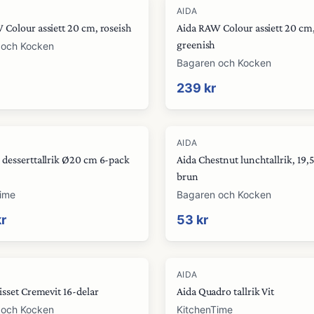
AIDA
 Colour assiett 20 cm, roseish
Aida RAW Colour assiett 20 cm
greenish
 och Kocken
Bagaren och Kocken
239 kr
AIDA
 desserttallrik Ø20 cm 6-pack
Aida Chestnut lunchtallrik, 19,
brun
Time
Bagaren och Kocken
kr
53 kr
-
41
%
AIDA
isset Cremevit 16-delar
Aida Quadro tallrik Vit
 och Kocken
KitchenTime