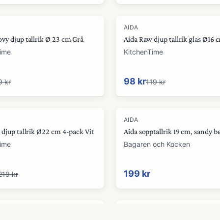
-
18
%
AIDA
vy djup tallrik Ø 23 cm Grå
Aida Raw djup tallrik glas Ø16 
Time
KitchenTime
98 kr
9 kr
119 kr
AIDA
 djup tallrik Ø22 cm 4-pack Vit
Aida sopptallrik 19 cm, sandy b
Time
Bagaren och Kocken
199 kr
219 kr
AIDA