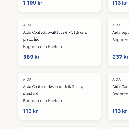
1 199 kr
113 kr
AIDA
AIDA
Aida Confetti ovalt fat 36 × 25,5 cm,
Aida sopp
pistachio
Bagaren
Bagaren och Kocken
389 kr
937 kr
AIDA
AIDA
Aida Confetti desserttallrik 21 cm,
Aida Conf
mustard
Bagaren
Bagaren och Kocken
113 kr
113 kr