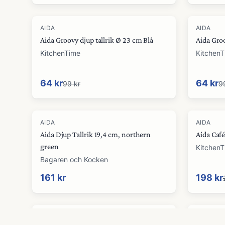
-
35
%
-
35
%
AIDA
AIDA
Aida Groovy djup tallrik Ø 23 cm Blå
Aida Groo
KitchenTime
Kitchen
64 kr
64 kr
99 kr
9
-
10
%
AIDA
AIDA
Aida Djup Tallrik 19,4 cm, northern
Aida Café
green
Kitchen
Bagaren och Kocken
161 kr
198 kr
AIDA
AIDA