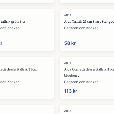
AIDA
 tallrik grön 6 st
Aida Tallrik 21 cm Svart Stengo
 och Kocken
Bagaren och Kocken
kr
58 kr
AIDA
etti desserttallrik 21 cm,
Aida Confetti desserttallrik 21 
x
blueberry
 och Kocken
Bagaren och Kocken
113 kr
AIDA