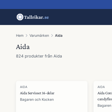
Tallrikar
.se
Hem
Varumärken
Aida
Aida
824
produkter
från
Aida
Produkter
AIDA
AIDA
Aida Servisset 16-delar
Aida Conf
candyflo
Bagaren och Kocken
Bagaren