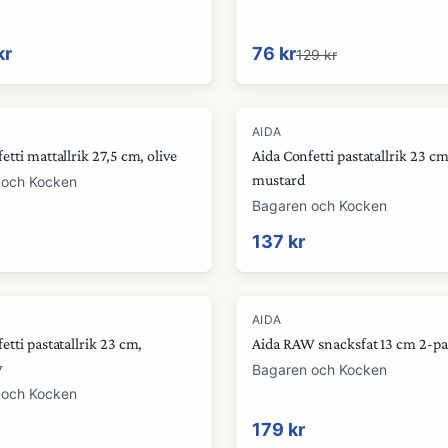
kr
76 kr
129 kr
AIDA
etti mattallrik 27,5 cm, olive
Aida Confetti pastatallrik 23 cm
mustard
 och Kocken
Bagaren och Kocken
137 kr
AIDA
etti pastatallrik 23 cm,
Aida RAW snacksfat 13 cm 2-pa
y
Bagaren och Kocken
 och Kocken
179 kr