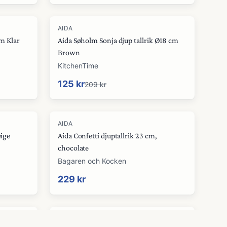
-
40
%
AIDA
cm Klar
Aida Søholm Sonja djup tallrik Ø18 cm
Brown
KitchenTime
125 kr
209 kr
AIDA
eige
Aida Confetti djuptallrik 23 cm,
chocolate
Bagaren och Kocken
229 kr
AIDA