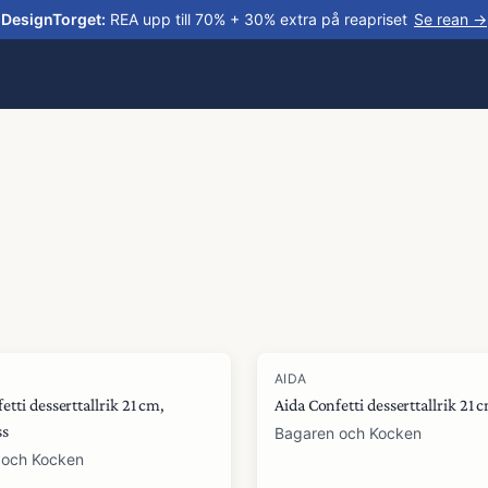
DesignTorget
:
REA upp till 70% + 30% extra på reapriset
Se rean →
AIDA
etti desserttallrik 21 cm,
Aida Confetti desserttallrik 21 c
ss
Bagaren och Kocken
 och Kocken