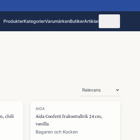
Produkter
Kategorier
Varumärken
Butiker
Artiklar
AIDA
m, chili
Aida Confetti frukosttallrik 24 cm,
vanilla
Bagaren och Kocken