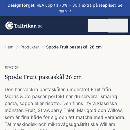
DesignTorget
:
REA upp till 70% + 30% extra på reapriset
Se
rean →
Tallrikar
.se
Hem
Produkter
Spode Fruit pastaskål 26 cm
SPODE
Spode Fruit pastaskål 26 cm
Den här vackra pastaskålen i mönstret Fruit från
Morris & Co passar perfekt när du serverar smarrig
pasta, soppa eller risotto. Den finns i fyra klassiska
mönster: Fruit, Strawberry Thief, Marigold och Willow,
som är fina både för sig och att matcha med varandra.
Tål maskindisk och mikrovågsugn.Brittiska William