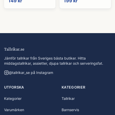
149 kr
199 kr
Tallrikar.se
Jämför tallrikar från Sveriges bästa butiker. Hitta
middagstallrikar, assietter, djupa tallrikar och serveringsfat.
@
tallrikar_se
på Instagram
UTFORSKA
KATEGORIER
Kategorier
Tallrikar
Varumärken
Barnservis