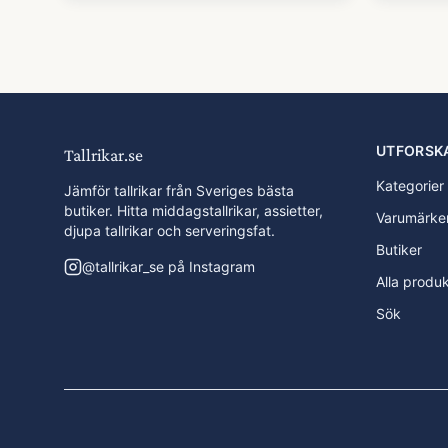
UTFORSK
Tallrikar.se
Kategorier
Jämför tallrikar från Sveriges bästa
butiker. Hitta middagstallrikar, assietter,
Varumärke
djupa tallrikar och serveringsfat.
Butiker
@
tallrikar_se
på Instagram
Alla produ
Sök