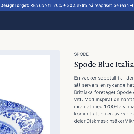
DesignTorget
:
REA upp till 70% + 30% extra på reapriset
Se rean →
SPODE
Spode Blue Itali
En vacker sopptallrik i den
att servera en rykande het
Brittiska företaget Spode 
vitt. Med inspiration hämt
inramat med 1700-tals Imari
kommit att bli en av värl
delar.DiskmaskinsäkerMik