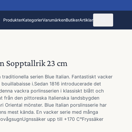
Produkter
Kategorier
Varumärken
Butiker
Artiklar
an Sopptallrik 23 cm
 traditionella serien Blue Italian. Fantastiskt vacker
 bouillabaisse i.Sedan 1816 introducerade det
denna vackra porlinsserien i klassiskt blått och
at från den pittoreska Italienska landsbygden
 Oriental mönster. Blue Italian porslinsserie har
dens mest kända. En vacker serie med många
rovågsugnUgnssäker upp till +170 C°Fryssäker