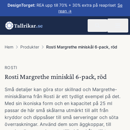
DesignTorget
:
REA upp till 70% + 30% extra på reapriset
Se
rean →
Tallrikar
.se
Hem
Produkter
Rosti Margrethe miniskål 6-pack, röd
ROSTI
Rosti Margrethe miniskål 6-pack, röd
Små detaljer kan göra stor skillnad och Margrethe-
miniskålarna från Rosti är ett tydligt exempel på det.
Med sin ikoniska form och en kapacitet på 25 ml
passar de här små skålarna utmärkt till allt från
kryddor och dippsåser till små serveringar och söta
överraskningar. Använd dem som äggkoppar, till