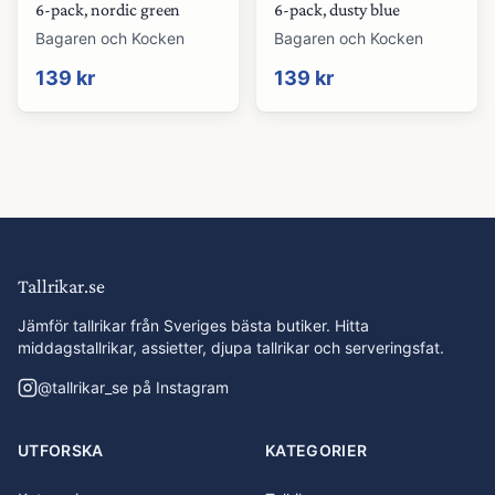
6-pack, nordic green
6-pack, dusty blue
Bagaren och Kocken
Bagaren och Kocken
139 kr
139 kr
Tallrikar.se
Jämför tallrikar från Sveriges bästa butiker. Hitta
middagstallrikar, assietter, djupa tallrikar och serveringsfat.
@
tallrikar_se
på Instagram
UTFORSKA
KATEGORIER