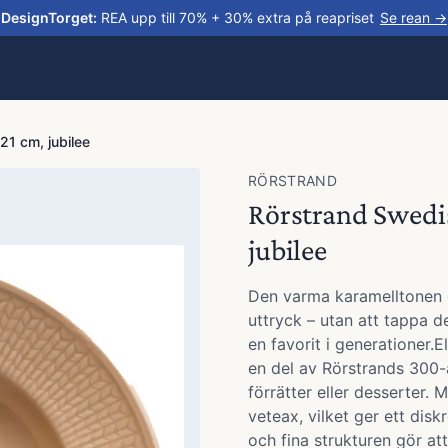
DesignTorget
:
REA upp till 70% + 30% extra på reapriset
Se rean →
21 cm, jubilee
RÖRSTRAND
Rörstrand Swedis
jubilee
Den varma karamelltonen g
uttryck – utan att tappa d
en favorit i generationer.
en del av Rörstrands 300-å
förrätter eller desserter.
veteax, vilket ger ett disk
och fina strukturen gör at