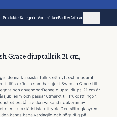
Produkter
Kategorier
Varumärken
Butiker
Artiklar
h Grace djuptallrik 21 cm,
er denna klassiska tallrik ett nytt och modernt
en tidlösa känsla som har gjort Swedish Grace till
Elegant och användbarDenna djuptallrik på 21 cm är
rsjubileum och passar utmärkt till frukostflingor,
 Mönstret består av den välkända dekoren av
ret men karaktäristiskt uttryck. Den släta glasyren
t den känns både vardaglig och högtidlig på