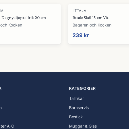
RM
IITTALA
 Dagny djup tallrik 20 cm
Iittala Skål 15 cm Vit
 och Kocken
Bagaren och Kocken
239 kr
A
KATEGORIER
Tallrikar
n
Barnservis
Bestick
kter A-Ö
Muggar & Glas