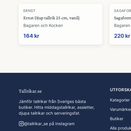
ERNST
SAGAFO
Ernst Djup tallrik 25 cm, vanilj
Sagaform
Bagaren och Kocken
Bagaren
164 kr
220 kr
UTFORSK
Tallrikar.se
Kategorier
Jämför tallrikar från Sveriges bästa
butiker. Hitta middagstallrikar, assietter,
Varumärke
djupa tallrikar och serveringsfat.
Butiker
@
tallrikar_se
på Instagram
Alla produ