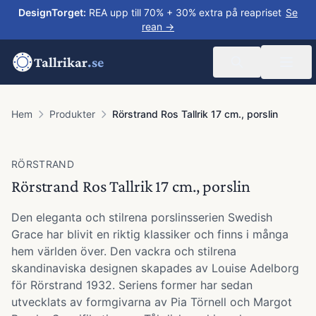
DesignTorget
:
REA upp till 70% + 30% extra på reapriset
Se
rean →
Tallrikar
.se
Hem
Produkter
Rörstrand Ros Tallrik 17 cm., porslin
RÖRSTRAND
Rörstrand Ros Tallrik 17 cm., porslin
Den eleganta och stilrena porslinsserien Swedish
Grace har blivit en riktig klassiker och finns i många
hem världen över. Den vackra och stilrena
skandinaviska designen skapades av Louise Adelborg
för Rörstrand 1932. Seriens former har sedan
utvecklats av formgivarna av Pia Törnell och Margot