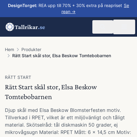
DesignTorget
:
REA upp till 70% + 30% extra på reapriset
Se
rean →
Tallrikar
.se
Hem
Produkter
Rätt Start skål stor, Elsa Beskow Tomtebobarnen
RÄTT START
Rätt Start skål stor, Elsa Beskow
Tomtebobarnen
Djup skål med Elsa Beskow Blomsterfesten motiv.
Tillverkad i RPET, vilket är ett miljövänligt och tåligt
material. Skötselråd: tål diskmaskin 50 grader, ej
mikrovågsugn Material: RPET Mått: 6 x 14,5 cm Motiv: