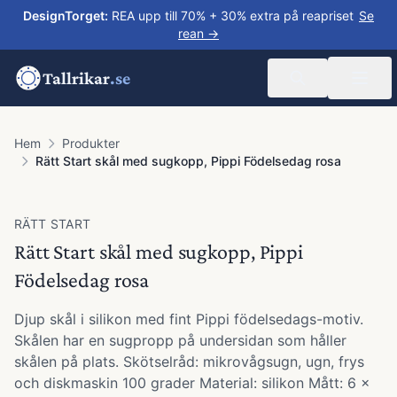
DesignTorget
:
REA upp till 70% + 30% extra på reapriset
Se
rean →
Tallrikar
.se
Hem
Produkter
Rätt Start skål med sugkopp, Pippi Födelsedag rosa
RÄTT START
Rätt Start skål med sugkopp, Pippi
Födelsedag rosa
Djup skål i silikon med fint Pippi födelsedags-motiv.
Skålen har en sugpropp på undersidan som håller
skålen på plats. Skötselråd: mikrovågsugn, ugn, frys
och diskmaskin 100 grader Material: silikon Mått: 6 x