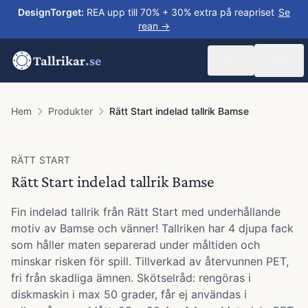
DesignTorget
:
REA upp till 70% + 30% extra på reapriset
Se
rean →
Tallrikar
.se
Hem
Produkter
Rätt Start indelad tallrik Bamse
RÄTT START
Rätt Start indelad tallrik Bamse
Fin indelad tallrik från Rätt Start med underhållande
motiv av Bamse och vänner! Tallriken har 4 djupa fack
som håller maten separerad under måltiden och
minskar risken för spill. Tillverkad av återvunnen PET,
fri från skadliga ämnen. Skötselråd: rengöras i
diskmaskin i max 50 grader, får ej användas i