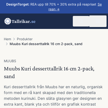
DesignTorget
:
REA upp till 70% + 30% extra på reapriset
Se
rean →
Tallrikar
.se
Hem
Produkter
Muubs Kuri desserttallrik 16 cm 2-pack, sand
MUUBS
Muubs Kuri desserttallrik 16 cm 2-pack,
sand
Kuri desserttallrik från Muubs har en naturlig, organisk
form med en rå kant skapad med den traditionella
metoden kurinuki. Den släta glasyren ger designen en
extra kant, blank yta och tillför en grafisk kontrast