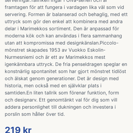
serveringar.Tallriken ingår i Oiva-serien och är
framtagen för att fungera i vardagen lika väl som vid
servering. Formen är balanserad och behaglig, med ett
uttryck som gör den enkel att kombinera med andra
delar i Marimekkos sortiment. Den är anpassad för
moderna kök och kan användas i flera sammanhang
utan att kompromissa med designkänslan.Piccolo-
mönstret skapades 1953 av Vuokko Eskolin-
Nurmesniemi och är ett av Marimekkos mest
igenkännbara uttryck. De fria penseldragen speglar en
konstnärlig spontanitet som har gjort mönstret tidlöst
och älskat genom generationer. Det är design med
historia, men också med en självklar plats i
samtiden.En liten tallrik som förenar funktion, form
och designarv. Ett genomtänkt val för dig som vill
addera personlighet till dukningen och investera i
porslin som håller över tid.
219 kr