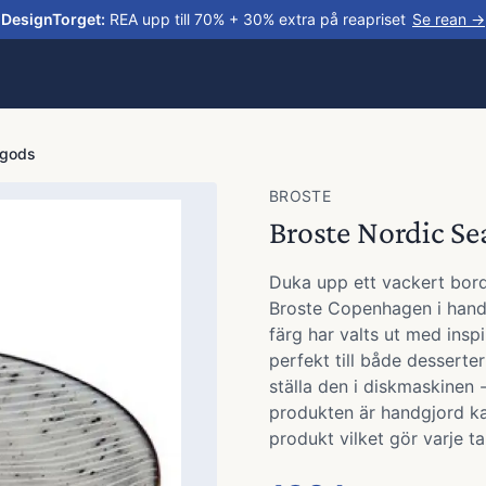
DesignTorget
:
REA upp till 70% + 30% extra på reapriset
Se rean →
engods
BROSTE
Broste Nordic Sea
Duka upp ett vackert bord
Broste Copenhagen i handg
färg har valts ut med insp
perfekt till både desserte
ställa den i diskmaskinen
produkten är handgjord kan
produkt vilket gör varje tal