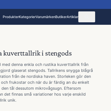
Produkter
Kategorier
Varumärken
Butiker
Artiklar
 kuverttallrik i stengods
 med denna enkla och rustika kuverttallrik från
jord glaserat stengods. Tallrikens snygga blågrå
iration från de nordiska haven. Storleken gör den
r och frukostar och när du är färdig an du enkelt
 - den tål dessutom mikrovågsugn. Eftersom
 det finnas små variationer hos varje enskild
lrik unik.