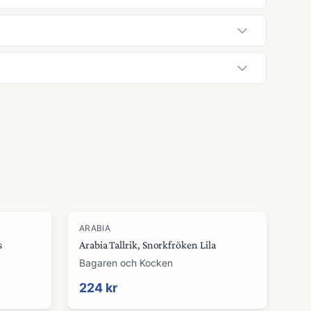
ARABIA
s
Arabia Tallrik, Snorkfröken Lila
Bagaren och Kocken
224 kr