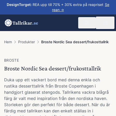
DesignTorget
:
REA upp till 70% + 30% extra på reapriset
Se
rean →
Tallrikar
.se
Hem
Produkter
Broste Nordic Sea dessert/frukosttallrik
BROSTE
Broste Nordic Sea dessert/frukosttallrik
Duka upp ett vackert bord med denna enkla och
rustika desserttallrik från Broste Copenhagen i
handgjort glaserat stengods. Tallrikens vackra blågrå
färg är valt med inspiration från den nordiska haven.
Storleken gör den perfekt för både dessert. När du är
färdig med tallriken kan den enkelt ställas in i