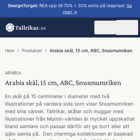
DesignTorget
:
REA upp till 70% + 30% extra på reapriset
Se
rean →
Tallrikar
.se
Hem
Produkter
Arabia skål, 15 cm, ABC, Snusmumriken
ARABIA
Arabia skål, 15 cm, ABC, Snusmumriken
En skål på 15 centimeter i diameter med två
illustrationer på vardera sida som visar Snusmumriken
med sina vänner. Tallrikar, skålar och muggar med
illustrationer från Mumin-världen är mycket uppskattat
bland samlare och passar därför att ge bort eller att
själv samla på. Den charmiga kollektionen är baserad