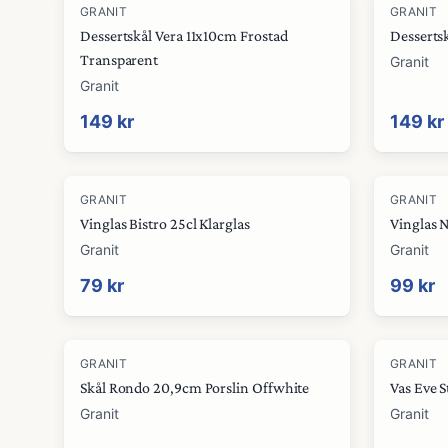
GRANIT
GRANIT
Dessertskål Vera 11x10cm Frostad
Desserts
Transparent
Granit
Granit
149 kr
149 kr
GRANIT
GRANIT
Vinglas Bistro 25cl Klarglas
Vinglas 
Granit
Granit
79 kr
99 kr
GRANIT
GRANIT
Skål Rondo 20,9cm Porslin Offwhite
Vas Eve 
Granit
Granit