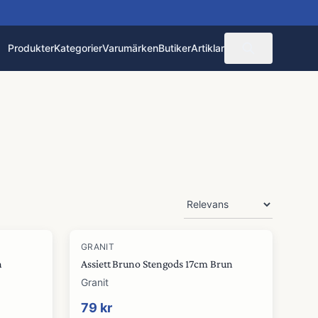
Produkter
Kategorier
Varumärken
Butiker
Artiklar
GRANIT
n
Assiett Bruno Stengods 17cm Brun
Granit
79 kr