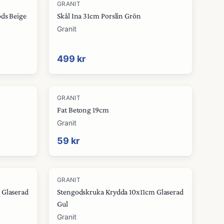
GRANIT
ds Beige
Skål Ina 31cm Porslin Grön
Granit
499 kr
GRANIT
Fat Betong 19cm
Granit
59 kr
GRANIT
 Glaserad
Stengodskruka Krydda 10x11cm Glaserad
Gul
Granit