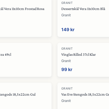
GRANIT
kål Vera 11x10cm Frostad Rosa
Dessertskål Vera 11x10cm Blå
Granit
149 kr
GRANIT
Nea 49cl
Vinglas Rilled 37cl Klar
Granit
99 kr
GRANIT
Stengods 18,5x22cm Gul
Vas Eve Stengods 18,5x22cm G
Granit