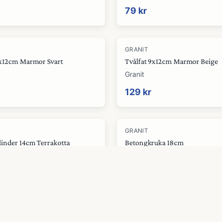
79 kr
GRANIT
9x12cm Marmor Svart
Tvålfat 9x12cm Marmor Beige
Granit
129 kr
GRANIT
linder 14cm Terrakotta
Betongkruka 18cm
Granit
149 kr
GRANIT