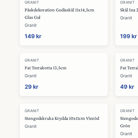
GRANIT
GRANIT
Påskdekoration Godisskål 11x14,5cm
Skål Ina 
Glas Gul
Granit
Granit
149 kr
199 kr
GRANIT
GRANIT
Fat Terrakotta 13,5cm
Fat Terr
Granit
Granit
29 kr
49 kr
GRANIT
GRANIT
Stengodskruka Krydda 10x11cm Vinröd
Stengods
Grön
Granit
Granit