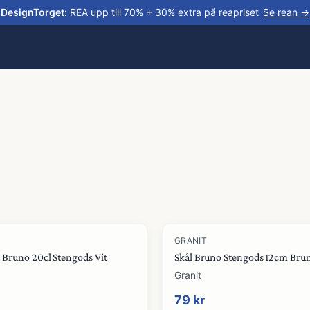
DesignTorget
:
REA upp till 70% + 30% extra på reapriset
Se rean →
GRANIT
 Bruno 20cl Stengods Vit
Skål Bruno Stengods 12cm Bru
Granit
79 kr