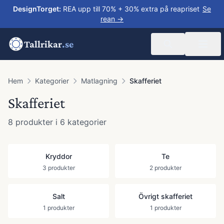
DesignTorget
:
REA upp till 70% + 30% extra på reapriset
Se
rean →
Tallrikar
.se
Hem
Kategorier
Matlagning
Skafferiet
Skafferiet
8
produkter
i 6 kategorier
Kryddor
Te
3
produkter
2
produkter
Salt
Övrigt skafferiet
1
produkter
1
produkter