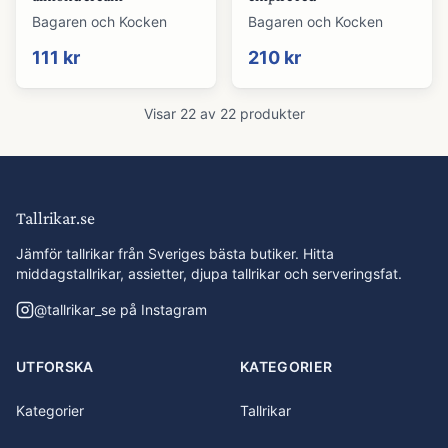
Bagaren och Kocken
Bagaren och Kocken
111 kr
210 kr
Visar
22
av
22
produkter
Tallrikar.se
Jämför tallrikar från Sveriges bästa butiker. Hitta
middagstallrikar, assietter, djupa tallrikar och serveringsfat.
@
tallrikar_se
på Instagram
UTFORSKA
KATEGORIER
Kategorier
Tallrikar