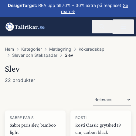
DesignTorget
:
REA upp till 70% + 30% extra på reapriset
Se
rean →
Tallrikar
.se
Hem
Kategorier
Matlagning
Köksredskap
Slevar och Stekspadar
Slev
Slev
22
produkter
Produkter
SABRE PARIS
ROSTI
Sabre paris slev, bamboo
Rosti Classic grytsked 19
light
cm, carbon black