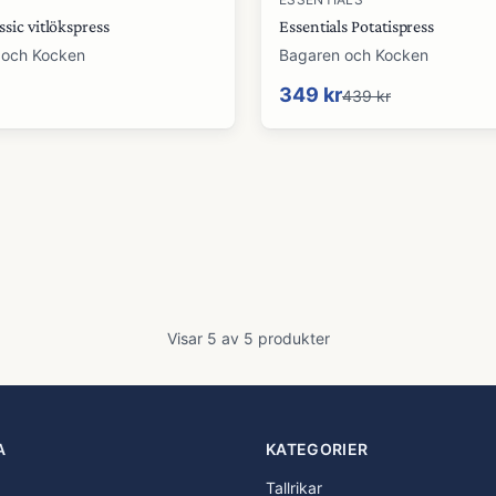
assic vitlökspress
Essentials Potatispress
 och Kocken
Bagaren och Kocken
349 kr
439 kr
Visar
5
av
5
produkter
A
KATEGORIER
Tallrikar