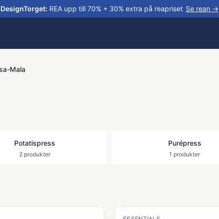
DesignTorget
:
REA upp till 70% + 30% extra på reapriset
Se rean →
sa-Mala
Potatispress
Purépress
2
produkter
1
produkter
-
21
%
ESSENTIALS