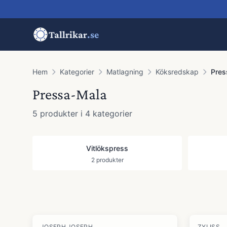
Tallrikar
.se
Hem
Kategorier
Matlagning
Köksredskap
Pres
Pressa-Mala
5
produkter
i 4 kategorier
Vitlökspress
2
produkter
Produkter
JOSEPH JOSEPH
ZYLISS