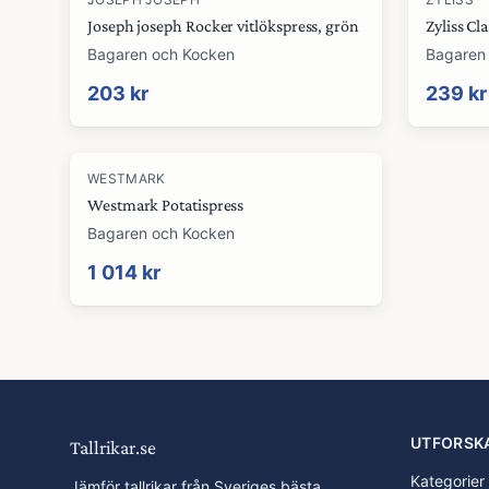
Joseph joseph Rocker vitlökspress, grön
Zyliss Cl
Bagaren och Kocken
Bagaren
203 kr
239 kr
WESTMARK
Westmark Potatispress
Bagaren och Kocken
1 014 kr
UTFORSK
Tallrikar.se
Kategorier
Jämför tallrikar från Sveriges bästa