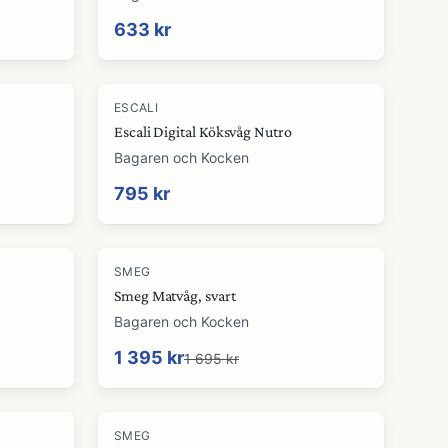
633 kr
ESCALI
Escali Digital Köksvåg Nutro
Bagaren och Kocken
795 kr
-
18
%
SMEG
Smeg Matvåg, svart
Bagaren och Kocken
1 395 kr
1 695 kr
SMEG