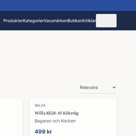
Produkter
Kategorier
Varumärken
Butiker
Artiklar
WILFA
l
Wilfa KS2B-10 Köksvåg
Bagaren och Kocken
499 kr