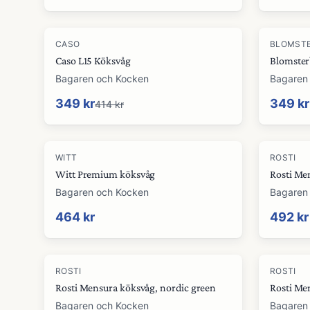
-
16
%
CASO
BLOMST
Caso L15 Köksvåg
Blomster
Bagaren och Kocken
Bagaren
349 kr
349 kr
414 kr
WITT
ROSTI
Witt Premium köksvåg
Rosti Me
Bagaren och Kocken
Bagaren
464 kr
492 kr
ROSTI
ROSTI
Rosti Mensura köksvåg, nordic green
Rosti Me
Bagaren och Kocken
Bagaren