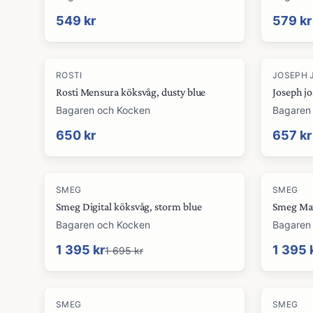
549 kr
579 kr
ROSTI
JOSEPH 
Rosti Mensura köksvåg, dusty blue
Joseph j
Bagaren och Kocken
Bagaren
650 kr
657 kr
-
18
%
-
18
%
SMEG
SMEG
Smeg Digital köksvåg, storm blue
Smeg Mat
Bagaren och Kocken
Bagaren
1 395 kr
1 395 
1 695 kr
SMEG
SMEG