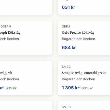
631 kr
JOSEPH
GEFU
oseph Köksvåg
Gefu Preziso köksvåg
 och Kocken
Bagaren och Kocken
684 kr
-
18
%
SMEG
våg, vit
Smeg Matvåg, emerald green
 och Kocken
Bagaren och Kocken
kr
1 395 kr
1 695 kr
1 695 kr
SMEG