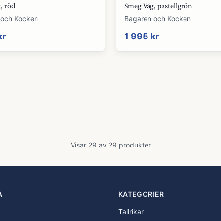
, röd
Smeg Våg, pastellgrön
 och Kocken
Bagaren och Kocken
kr
1 995 kr
Visar
29
av
29
produkter
A
KATEGORIER
Tallrikar