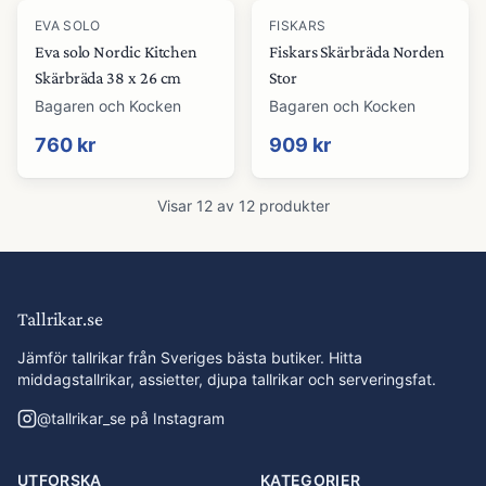
EVA SOLO
FISKARS
Eva solo Nordic Kitchen
Fiskars Skärbräda Norden
Skärbräda 38 x 26 cm
Stor
Bagaren och Kocken
Bagaren och Kocken
760 kr
909 kr
Visar
12
av
12
produkter
Tallrikar.se
Jämför tallrikar från Sveriges bästa butiker. Hitta
middagstallrikar, assietter, djupa tallrikar och serveringsfat.
@
tallrikar_se
på Instagram
UTFORSKA
KATEGORIER