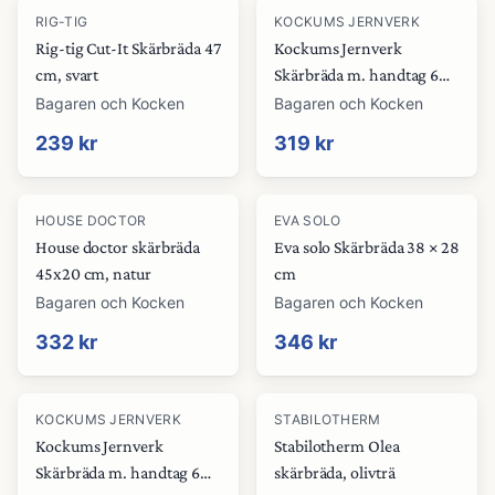
RIG-TIG
KOCKUMS JERNVERK
Rig-tig Cut-It Skärbräda 47
Kockums Jernverk
cm, svart
Skärbräda m. handtag 60
x 14 cm, trä
Bagaren och Kocken
Bagaren och Kocken
239 kr
319 kr
HOUSE DOCTOR
EVA SOLO
House doctor skärbräda
Eva solo Skärbräda 38 × 28
45x20 cm, natur
cm
Bagaren och Kocken
Bagaren och Kocken
332 kr
346 kr
KOCKUMS JERNVERK
STABILOTHERM
Kockums Jernverk
Stabilotherm Olea
Skärbräda m. handtag 60
skärbräda, olivträ