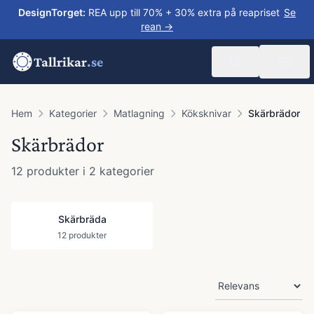
DesignTorget
:
REA upp till 70% + 30% extra på reapriset
Se
rean →
Tallrikar
.se
Hem
Kategorier
Matlagning
Köksknivar
Skärbrädor
Skärbrädor
12
produkter
i 2 kategorier
Skärbräda
12
produkter
Produkter