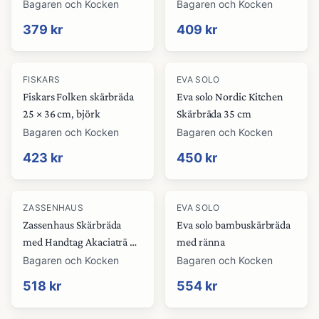
x 20 cm, trä
Bagaren och Kocken
Bagaren och Kocken
379 kr
409 kr
FISKARS
EVA SOLO
Fiskars Folken skärbräda
Eva solo Nordic Kitchen
25 × 36 cm, björk
Skärbräda 35 cm
Bagaren och Kocken
Bagaren och Kocken
423 kr
450 kr
ZASSENHAUS
EVA SOLO
Zassenhaus Skärbräda
Eva solo bambuskärbräda
med Handtag Akaciaträ 46
med ränna
cm
Bagaren och Kocken
Bagaren och Kocken
518 kr
554 kr