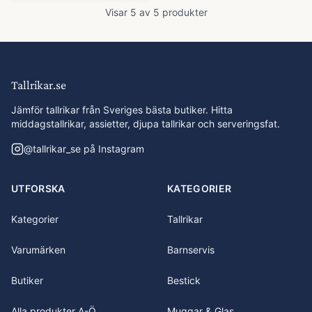
Visar
5
av
5
produkter
Tallrikar.se
Jämför tallrikar från Sveriges bästa butiker. Hitta
middagstallrikar, assietter, djupa tallrikar och serveringsfat.
@
tallrikar_se
på Instagram
UTFORSKA
KATEGORIER
Kategorier
Tallrikar
Varumärken
Barnservis
Butiker
Bestick
Alla produkter A-Ö
Muggar & Glas