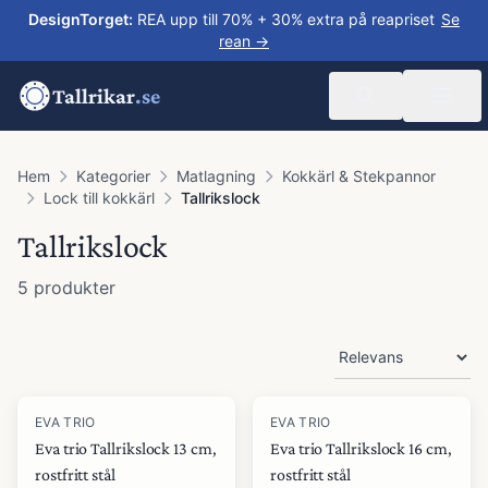
DesignTorget
:
REA upp till 70% + 30% extra på reapriset
Se
rean →
Tallrikar
.se
Hem
Kategorier
Matlagning
Kokkärl & Stekpannor
Lock till kokkärl
Tallrikslock
Tallrikslock
5
produkter
Produkter
EVA TRIO
EVA TRIO
Eva trio Tallrikslock 13 cm,
Eva trio Tallrikslock 16 cm,
rostfritt stål
rostfritt stål