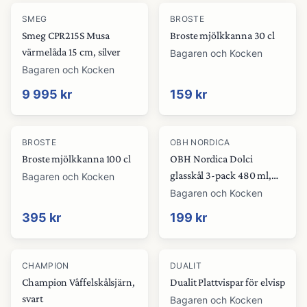
SMEG
BROSTE
Smeg CPR215S Musa
Broste mjölkkanna 30 cl
värmelåda 15 cm, silver
Bagaren och Kocken
Bagaren och Kocken
9 995 kr
159 kr
BROSTE
OBH NORDICA
Broste mjölkkanna 100 cl
OBH Nordica Dolci
glasskål 3-pack 480 ml,
Bagaren och Kocken
transparent
Bagaren och Kocken
395 kr
199 kr
CHAMPION
DUALIT
Champion Våffelskålsjärn,
Dualit Plattvispar för elvisp
svart
Bagaren och Kocken