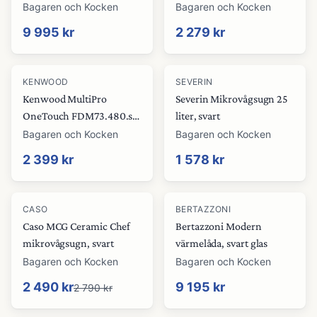
Bagaren och Kocken
Bagaren och Kocken
9 995 kr
2 279 kr
KENWOOD
SEVERIN
Kenwood MultiPro
Severin Mikrovågsugn 25
OneTouch FDM73.480.ss
liter, svart
matberedare, svart/stål
Bagaren och Kocken
Bagaren och Kocken
2 399 kr
1 578 kr
-
11
%
CASO
BERTAZZONI
Caso MCG Ceramic Chef
Bertazzoni Modern
mikrovågsugn, svart
värmelåda, svart glas
Bagaren och Kocken
Bagaren och Kocken
2 490 kr
9 195 kr
2 790 kr