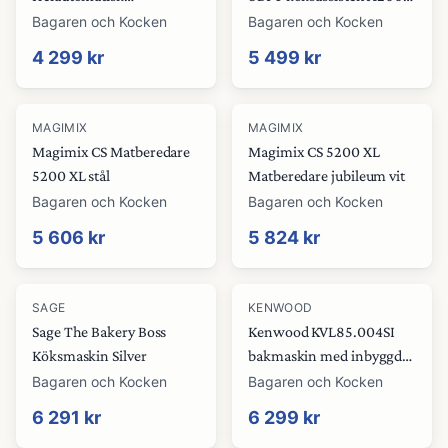
kaffemaskin, silver
watt, svart
Bagaren och Kocken
Bagaren och Kocken
4 299 kr
5 499 kr
MAGIMIX
MAGIMIX
Magimix CS Matberedare
Magimix CS 5200 XL
5200 XL stål
Matberedare jubileum vit
Bagaren och Kocken
Bagaren och Kocken
5 606 kr
5 824 kr
SAGE
KENWOOD
Sage The Bakery Boss
Kenwood KVL85.004SI
Köksmaskin Silver
bakmaskin med inbyggd
våg
Bagaren och Kocken
Bagaren och Kocken
6 291 kr
6 299 kr