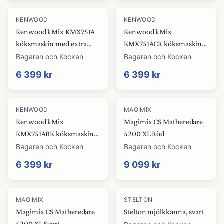
KENWOOD
KENWOOD
Kenwood kMix KMX751A
Kenwood kMix
köksmaskin med extra
KMX751ACR köksmaskin
glasskål 5 liter, vit
med extra glasskål 5 liter,
Bagaren och Kocken
Bagaren och Kocken
cream
6 399 kr
6 399 kr
KENWOOD
MAGIMIX
Kenwood kMix
Magimix CS Matberedare
KMX751ABK köksmaskin
5200 XL Röd
med extra glasskål 5 liter,
Bagaren och Kocken
Bagaren och Kocken
svart
6 399 kr
9 099 kr
MAGIMIX
STELTON
Magimix CS Matberedare
Stelton mjölkkanna, svart
5200 XL Svart