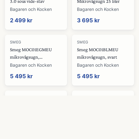
3.0 sous vide-stav
Mikrovågsugn 25 liter
Bagaren och Kocken
Bagaren och Kocken
2 499 kr
3 695 kr
SMEG
SMEG
Smeg MOC01EGMEU
Smeg MOC01BLMEU
mikrovågsugn,
mikrovågsugn, svart
smaragdgrön
Bagaren och Kocken
Bagaren och Kocken
5 495 kr
5 495 kr
SMEG
SMEG
Smeg MP822NAO
Smeg FMI320X2
integrerad mikrovågsugn,
mikrovågsugn
antracit
Bagaren och Kocken
Bagaren och Kocken
8 995 kr
9 995 kr