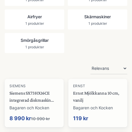
Airfryer
Skärmaskiner
1
produkter
1
produkter
Smörgåsgrillar
1
produkter
Produkter
-
18
%
SIEMENS
ERNST
Siemens SX73HX16CE
Ernst Mjölkkanna 10 cm,
integrerad diskmaskin
vanilj
XXL
Bagaren och Kocken
Bagaren och Kocken
8 990 kr
119 kr
10 990 kr