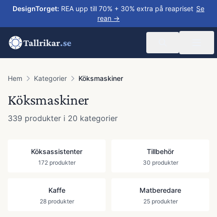
DesignTorget
:
REA upp till 70% + 30% extra på reapriset
Se
rean →
Tallrikar
.se
Hem
Kategorier
Köksmaskiner
Köksmaskiner
339
produkter
i 20 kategorier
Köksassistenter
Tillbehör
172
produkter
30
produkter
Kaffe
Matberedare
28
produkter
25
produkter