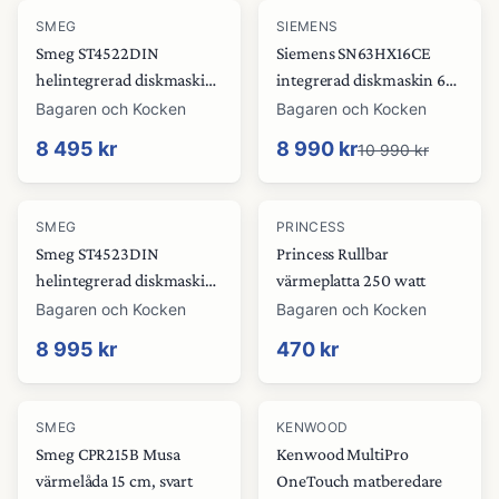
-
18
%
SMEG
SIEMENS
Smeg ST4522DIN
Siemens SN63HX16CE
helintegrerad diskmaskin
integrerad diskmaskin 60
45 cm
cm
Bagaren och Kocken
Bagaren och Kocken
8 495 kr
8 990 kr
10 990 kr
SMEG
PRINCESS
Smeg ST4523DIN
Princess Rullbar
helintegrerad diskmaskin
värmeplatta 250 watt
45 cm
Bagaren och Kocken
Bagaren och Kocken
8 995 kr
470 kr
SMEG
KENWOOD
Smeg CPR215B Musa
Kenwood MultiPro
värmelåda 15 cm, svart
OneTouch matberedare