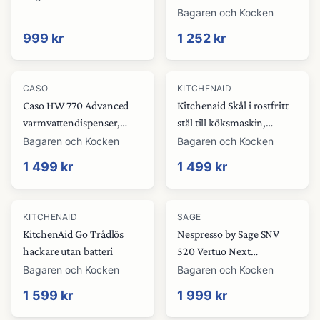
Bagaren och Kocken
999 kr
1 252 kr
CASO
KITCHENAID
Caso HW 770 Advanced
Kitchenaid Skål i rostfritt
varmvattendispenser,
stål till köksmaskin,
svart
Radiant Black
Bagaren och Kocken
Bagaren och Kocken
1 499 kr
1 499 kr
KITCHENAID
SAGE
KitchenAid Go Trådlös
Nespresso by Sage SNV
hackare utan batteri
520 Vertuo Next
kapselmaskin, matt svart
Bagaren och Kocken
Bagaren och Kocken
1 599 kr
1 999 kr