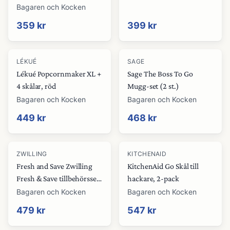
Bagaren och Kocken
359 kr
399 kr
LÉKUÉ
SAGE
Lékué Popcornmaker XL +
Sage The Boss To Go
4 skålar, röd
Mugg-set (2 st.)
Bagaren och Kocken
Bagaren och Kocken
449 kr
468 kr
ZWILLING
KITCHENAID
Fresh and Save Zwilling
KitchenAid Go Skål till
Fresh & Save tillbehörsset
hackare, 2-pack
5 delar
Bagaren och Kocken
Bagaren och Kocken
479 kr
547 kr