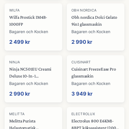
WILFA
OBH NORDICA
Wilfa Prostick IM4B-
Obh nordica Dolci Gelato
1000FP
9in1 glassmaskin
Bagaren och Kocken
Bagaren och Kocken
2 499 kr
2 990 kr
NINJA
CUISINART
Ninja NC501EU Creami
Cuisinart FreezeEase Pro
Deluxe 10-In-1
glassmaskin
glassmaskin
Bagaren och Kocken
Bagaren och Kocken
2 990 kr
3 949 kr
MELITTA
ELECTROLUX
Melitta Purista
Electrolux 800 E6KM1-
Helautomatisk
8BPT köksassistent 1200