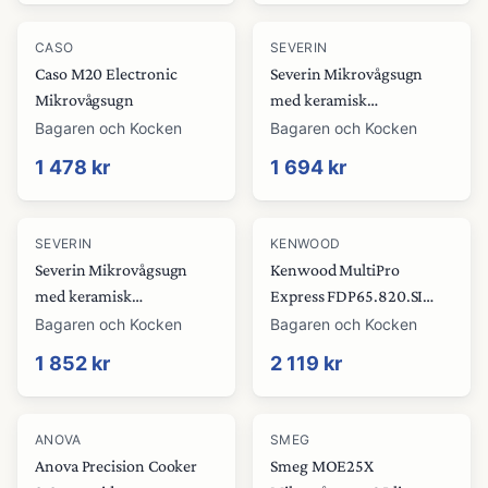
CASO
SEVERIN
Caso M20 Electronic
Severin Mikrovågsugn
Mikrovågsugn
med keramisk
bottenplatta, 800 W
Bagaren och Kocken
Bagaren och Kocken
1 478 kr
1 694 kr
SEVERIN
KENWOOD
Severin Mikrovågsugn
Kenwood MultiPro
med keramisk
Express FDP65.820.SI
bottenplatta, 900 W
matberedare, stål
Bagaren och Kocken
Bagaren och Kocken
1 852 kr
2 119 kr
ANOVA
SMEG
Anova Precision Cooker
Smeg MOE25X