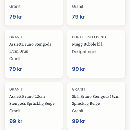
Granit
Granit
79 kr
79 kr
GRANIT
PORTOLINO LIVING
Assiett Bruno Stengods
Mugg Bubble blå
17cm Brun
Designtorget
Granit
79 kr
99 kr
GRANIT
GRANIT
Assiett Bruno 22cm
Skål Bruno Stengods 16cm
Stengods Spräcklig Beige
Spräcklig Beige
Granit
Granit
99 kr
99 kr