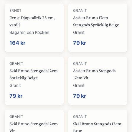
ERNST
GRANIT
Ernst Djup tallrik 25 cm,
Assiett Bruno 17cm
vanilj
Stengods Spräcklig Beige
Bagaren och Kocken
Granit
164 kr
79 kr
GRANIT
GRANIT
Skål Bruno Stengods 12cm
Assiett Bruno Stengods
Spräcklig Beige
17cm Vit
Granit
Granit
79 kr
79 kr
GRANIT
GRANIT
Skål Bruno Stengods 12cm
Skål Bruno Stengods 12cm
Vit
Brun