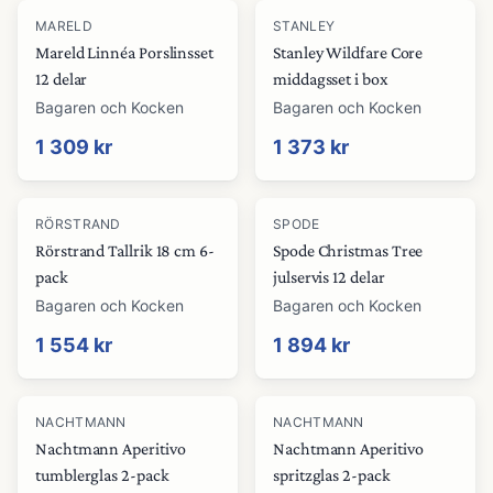
MARELD
STANLEY
Mareld Linnéa Porslinsset
Stanley Wildfare Core
12 delar
middagsset i box
Bagaren och Kocken
Bagaren och Kocken
1 309 kr
1 373 kr
RÖRSTRAND
SPODE
Rörstrand Tallrik 18 cm 6-
Spode Christmas Tree
pack
julservis 12 delar
Bagaren och Kocken
Bagaren och Kocken
1 554 kr
1 894 kr
NACHTMANN
NACHTMANN
Nachtmann Aperitivo
Nachtmann Aperitivo
tumblerglas 2-pack
spritzglas 2-pack