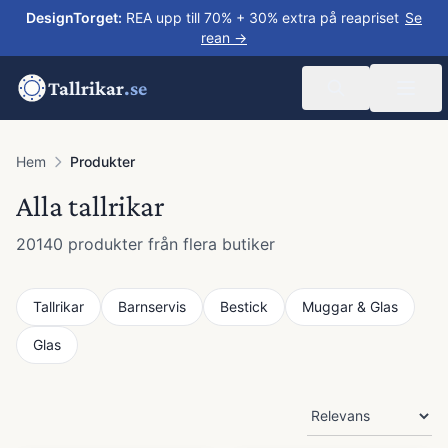
DesignTorget
:
REA upp till 70% + 30% extra på reapriset
Se
rean →
Tallrikar
.se
Hem
Produkter
Alla tallrikar
20140
produkter från flera butiker
Tallrikar
Barnservis
Bestick
Muggar & Glas
Glas
Produkter