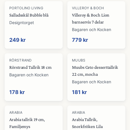
PORTOLINO LIVING
VILLEROY & BOCH
Salladsskål Bubble blå
Villeroy & Boch Lion
barnservis 7 delar
Designtorget
Bagaren och Kocken
249 kr
779 kr
RÖRSTRAND
MUUBS
Rörstrand Tallrik 18 cm
Muubs Ceto desserttallrik
22 cm, mocha
Bagaren och Kocken
Bagaren och Kocken
178 kr
181 kr
ARABIA
ARABIA
Arabia tallrik 19 cm,
Arabia Tallrik,
Familjemys
Snorkfröken Lila