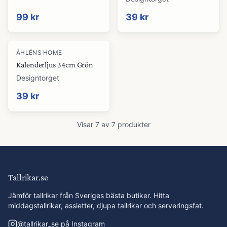
99 kr
39 kr
ÅHLÉNS HOME
Kalenderljus 34cm Grön
Designtorget
39 kr
Visar
7
av
7
produkter
Tallrikar.se
Jämför tallrikar från Sveriges bästa butiker. Hitta
middagstallrikar, assietter, djupa tallrikar och serveringsfat.
@
tallrikar_se
på Instagram