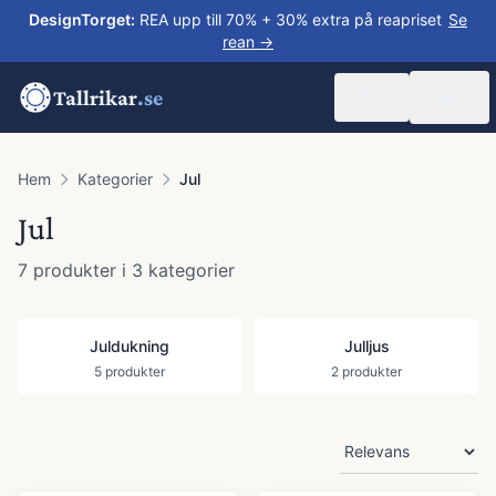
DesignTorget
:
REA upp till 70% + 30% extra på reapriset
Se
rean →
Tallrikar
.se
Hem
Kategorier
Jul
Jul
7
produkter
i 3 kategorier
Juldukning
Julljus
5
produkter
2
produkter
Produkter