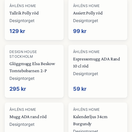
ÅHLÉNS HOME
ÅHLÉNS HOME
Tallrik Polly röd
Assiett Polly röd
Designtorget
Designtorget
129 kr
99 kr
DESIGN HOUSE
ÅHLÉNS HOME
STOCKHOLM
Espressomugg ADA Rand
Glöggmugg Elsa Beskow
10 cl röd
Tomtebobarnen 2-P
Designtorget
Designtorget
295 kr
59 kr
ÅHLÉNS HOME
ÅHLÉNS HOME
Mugg ADA rand röd
Kalenderljus 34cm
Burgundy
Designtorget
Designtorget