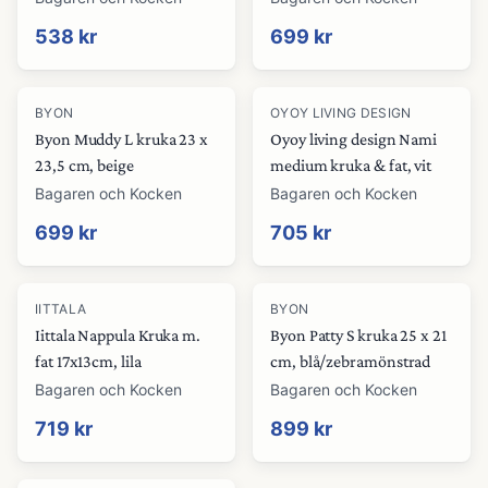
538 kr
699 kr
BYON
OYOY LIVING DESIGN
Byon Muddy L kruka 23 x
Oyoy living design Nami
23,5 cm, beige
medium kruka & fat, vit
Bagaren och Kocken
Bagaren och Kocken
699 kr
705 kr
IITTALA
BYON
Iittala Nappula Kruka m.
Byon Patty S kruka 25 x 21
fat 17x13cm, lila
cm, blå/zebramönstrad
Bagaren och Kocken
Bagaren och Kocken
719 kr
899 kr