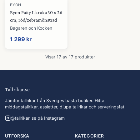
BYON
Byon Patty L kruka 30 x 26
cm, röd/zebramönstrad
Bagaren och Kocken
1 299 kr
Visar
17
av
17
produkter
Tallrikar.se
Jämför tallrikar från Sveriges bästa butiker. Hitta
middagstallrikar, assietter, djupa tallrikar och serveringsfat.
@
tallrikar_se
på Instagram
UTFORSKA
KATEGORIER