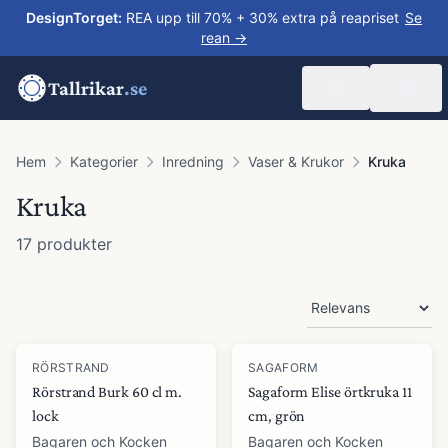
DesignTorget
:
REA upp till 70% + 30% extra på reapriset
Se
rean →
Tallrikar
.se
Hem
Kategorier
Inredning
Vaser & Krukor
Kruka
Kruka
17
produkter
Produkter
RÖRSTRAND
SAGAFORM
Rörstrand Burk 60 cl m.
Sagaform Elise örtkruka 11
lock
cm, grön
Bagaren och Kocken
Bagaren och Kocken