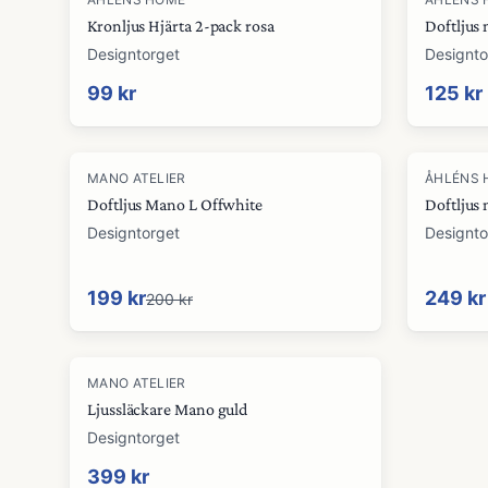
Kronljus Hjärta 2-pack rosa
Doftljus
Designtorget
Designto
99 kr
125 kr
MANO ATELIER
ÅHLÉNS 
Doftljus Mano L Offwhite
Doftljus
Designtorget
Designto
199 kr
249 kr
200 kr
MANO ATELIER
Ljussläckare Mano guld
Designtorget
399 kr