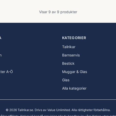
Visar
9
av
9
produkter
A
KATEGORIER
Tallrikar
n
Barnservis
Bestick
kter A-Ö
Muggar & Glas
Glas
Alla kategorier
©
2026
Tallrikar.se
. Drivs av Value Unlimited. Alla rättigheter förbehållna.