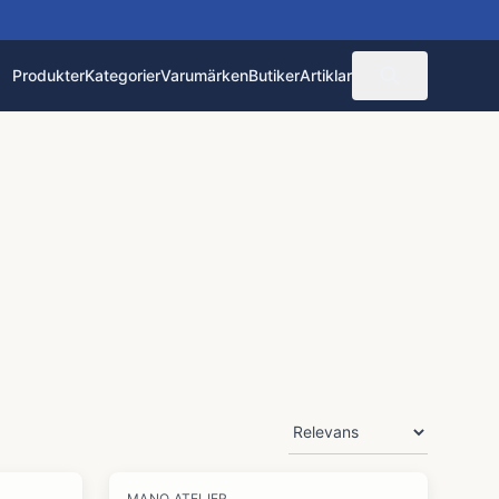
Produkter
Kategorier
Varumärken
Butiker
Artiklar
MANO ATELIER