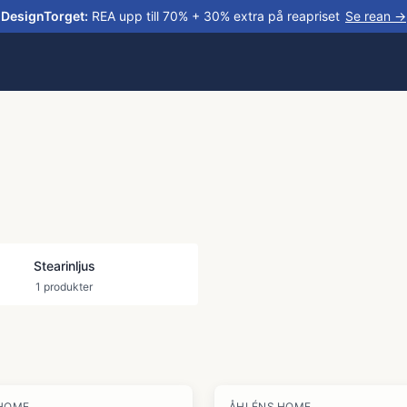
DesignTorget
:
REA upp till 70% + 30% extra på reapriset
Se rean →
Stearinljus
1
produkter
HOME
ÅHLÉNS HOME