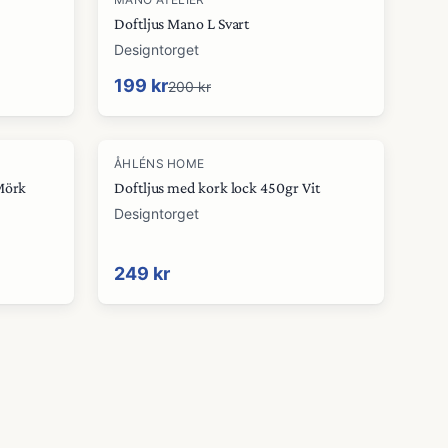
Doftljus Mano L Svart
Designtorget
199 kr
200 kr
ÅHLÉNS HOME
Mörk
Doftljus med kork lock 450gr Vit
Designtorget
249 kr