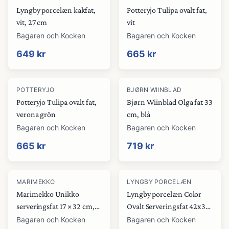
Lyngby porcelæn kakfat,
Potteryjo Tulipa ovalt fat,
vit, 27 cm
vit
Bagaren och Kocken
Bagaren och Kocken
649 kr
665 kr
POTTERYJO
BJØRN WIINBLAD
Potteryjo Tulipa ovalt fat,
Bjørn Wiinblad Olga fat 33
verona grön
cm, blå
Bagaren och Kocken
Bagaren och Kocken
665 kr
719 kr
MARIMEKKO
LYNGBY PORCELÆN
Marimekko Unikko
Lyngby porcelæn Color
serveringsfat 17 × 32 cm,
Ovalt Serveringsfat 42x32
vit/röd/blå
cm
Bagaren och Kocken
Bagaren och Kocken