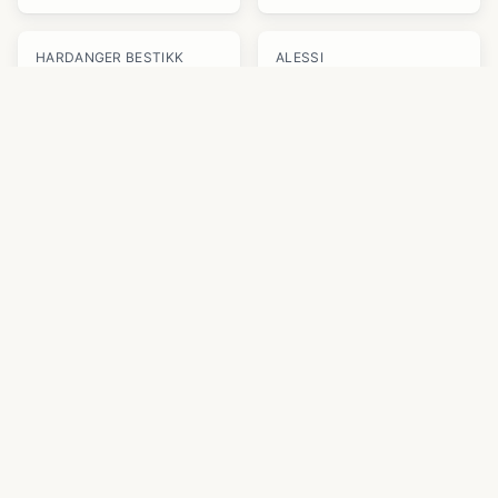
HARDANGER BESTIKK
ALESSI
Hardanger bestikk Tårtset
Alessi Girotondo runt fat
Bagaren och Kocken
Bagaren och Kocken
804 kr
945 kr
HOUSE DOCTOR
ARABIA
House doctor kakfat Ø 16
Arabia fat, 10,5 cm, blå
cm, grå/brun
Bagaren och Kocken
Bagaren och Kocken
85 kr
133 kr
BROSTE
MARIMEKKO
Broste Nordic Sea ovalt fat
Marimekko Urdimbre fat
i stengods, S
12 x 15 cm