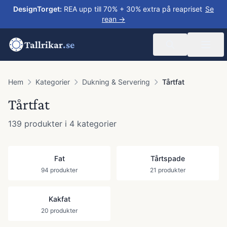
DesignTorget
:
REA upp till 70% + 30% extra på reapriset
Se
rean →
Tallrikar
.se
Hem
Kategorier
Dukning & Servering
Tårtfat
Tårtfat
139
produkter
i 4 kategorier
Fat
Tårtspade
94
produkter
21
produkter
Kakfat
20
produkter