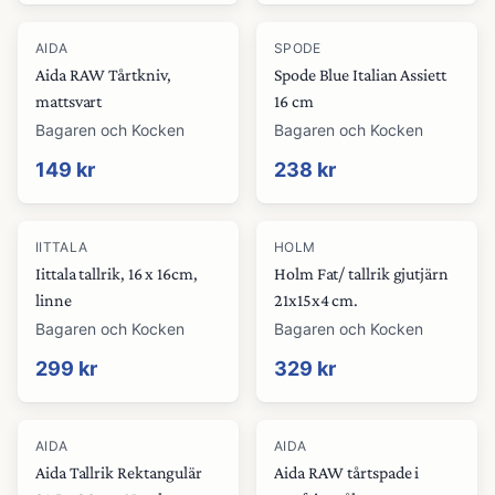
AIDA
SPODE
Aida RAW Tårtkniv,
Spode Blue Italian Assiett
mattsvart
16 cm
Bagaren och Kocken
Bagaren och Kocken
149 kr
238 kr
IITTALA
HOLM
Iittala tallrik, 16 x 16cm,
Holm Fat/ tallrik gjutjärn
linne
21x15x4 cm.
Bagaren och Kocken
Bagaren och Kocken
299 kr
329 kr
AIDA
AIDA
Aida Tallrik Rektangulär
Aida RAW tårtspade i