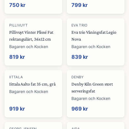
750 kr
799 kr
PILLIVUYT
EVA TRIO
Pillivuyt Vinter Plissé Fat
Eva trio Våningsfat Legio
rektangulärt, 36x12 cm
Nova
Bagaren och Kocken
Bagaren och Kocken
819 kr
839 kr
IITTALA
DENBY
Iittala Aalto fat 35 cm, grå
Denby Kiln Green stort
serveringsfat
Bagaren och Kocken
Bagaren och Kocken
919 kr
969 kr
-
12
%
GEORG JENSEN
AIDA