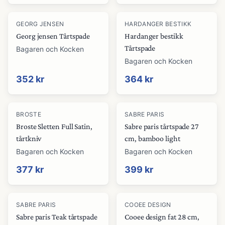
GEORG JENSEN
HARDANGER BESTIKK
Georg jensen Tårtspade
Hardanger bestikk
Tårtspade
Bagaren och Kocken
Bagaren och Kocken
352 kr
364 kr
BROSTE
SABRE PARIS
Broste Sletten Full Satin,
Sabre paris tårtspade 27
tårtkniv
cm, bamboo light
Bagaren och Kocken
Bagaren och Kocken
377 kr
399 kr
-
33
%
SABRE PARIS
COOEE DESIGN
Sabre paris Teak tårtspade
Cooee design fat 28 cm,