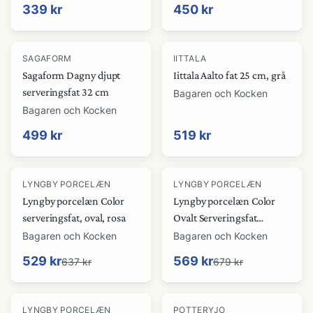
339 kr
450 kr
SAGAFORM
IITTALA
Sagaform Dagny djupt
Iittala Aalto fat 25 cm, grå
serveringsfat 32 cm
Bagaren och Kocken
Bagaren och Kocken
499 kr
519 kr
-
17
%
-
16
%
LYNGBY PORCELÆN
LYNGBY PORCELÆN
Lyngby porcelæn Color
Lyngby porcelæn Color
serveringsfat, oval, rosa
Ovalt Serveringsfat
35x26,5 cm
Bagaren och Kocken
Bagaren och Kocken
529 kr
569 kr
637 kr
679 kr
LYNGBY PORCELÆN
POTTERYJO