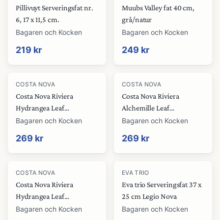
Pillivuyt Serveringsfat nr.
Muubs Valley fat 40 cm,
6, 17 x 11,5 cm.
grå/natur
Bagaren och Kocken
Bagaren och Kocken
219 kr
249 kr
COSTA NOVA
COSTA NOVA
Costa Nova Riviera
Costa Nova Riviera
Hydrangea Leaf
Alchemille Leaf
serveringsfat 17 cm
serveringsfat 18 cm
Bagaren och Kocken
Bagaren och Kocken
269 kr
269 kr
COSTA NOVA
EVA TRIO
Costa Nova Riviera
Eva trio Serveringsfat 37 x
Hydrangea Leaf
25 cm Legio Nova
serveringsfat 22 cm
Bagaren och Kocken
Bagaren och Kocken