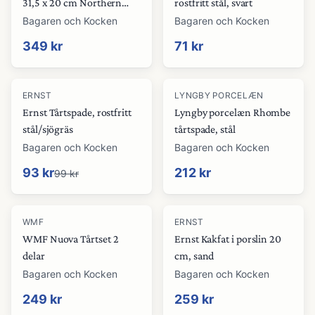
31,5 x 20 cm Northern
rostfritt stål, svart
green
Bagaren och Kocken
Bagaren och Kocken
349 kr
71 kr
-
6
%
ERNST
LYNGBY PORCELÆN
Ernst Tårtspade, rostfritt
Lyngby porcelæn Rhombe
stål/sjögräs
tårtspade, stål
Bagaren och Kocken
Bagaren och Kocken
93 kr
212 kr
99 kr
WMF
ERNST
WMF Nuova Tårtset 2
Ernst Kakfat i porslin 20
delar
cm, sand
Bagaren och Kocken
Bagaren och Kocken
249 kr
259 kr