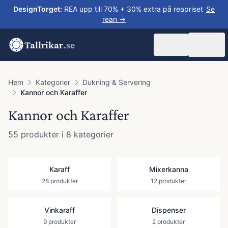
DesignTorget
:
REA upp till 70% + 30% extra på reapriset
Se
rean →
Tallrikar
.se
Hem
Kategorier
Dukning & Servering
Kannor och Karaffer
Kannor och Karaffer
55
produkter
i 8 kategorier
Karaff
Mixerkanna
28
produkter
12
produkter
Vinkaraff
Dispenser
9
produkter
2
produkter