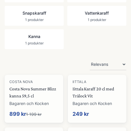
Snapskaraff
Vattenkaraff
1
produkter
1
produkter
Kanna
1
produkter
Produkter
-
25
%
COSTA NOVA
IITTALA
Costa Nova Summer Blizz
Iittala Karaff 20 cl med
kanna 59,5 cl
Trälock Vit
Bagaren och Kocken
Bagaren och Kocken
899 kr
249 kr
1 199 kr