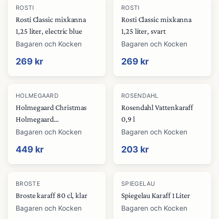
ROSTI
ROSTI
Rosti Classic mixkanna
Rosti Classic mixkanna
1,25 liter, electric blue
1,25 liter, svart
Bagaren och Kocken
Bagaren och Kocken
269 kr
269 kr
HOLMEGAARD
ROSENDAHL
Holmegaard Christmas
Rosendahl Vattenkaraff
Holmegaard
0,9 l
julsnapsflaska 2025 73 cl,
Bagaren och Kocken
Bagaren och Kocken
multi
449 kr
203 kr
BROSTE
SPIEGELAU
Broste karaff 80 cl, klar
Spiegelau Karaff 1 Liter
Bagaren och Kocken
Bagaren och Kocken