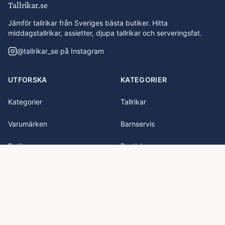
Tallrikar.se
Jämför tallrikar från Sveriges bästa butiker. Hitta
middagstallrikar, assietter, djupa tallrikar och serveringsfat.
@
tallrikar_se
på Instagram
UTFORSKA
KATEGORIER
Kategorier
Tallrikar
Varumärken
Barnservis
Butiker
Bestick
Alla produkter A-Ö
Muggar & Glas
Sök
Glas
Alla kategorier