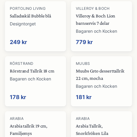
PORTOLINO LIVING
VILLEROY & BOCH
Salladsskål Bubble blå
Villeroy & Boch Lion
barnservis 7 delar
Designtorget
Bagaren och Kocken
249 kr
779 kr
RÖRSTRAND
MUUBS
Rörstrand Tallrik 18 cm
Muubs Ceto desserttallrik
22 cm, mocha
Bagaren och Kocken
Bagaren och Kocken
178 kr
181 kr
ARABIA
ARABIA
Arabia tallrik 19 cm,
Arabia Tallrik,
Familjemys
Snorkfröken Lila