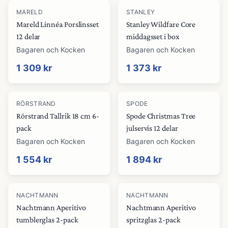
MARELD
STANLEY
Mareld Linnéa Porslinsset
Stanley Wildfare Core
12 delar
middagsset i box
Bagaren och Kocken
Bagaren och Kocken
1 309 kr
1 373 kr
RÖRSTRAND
SPODE
Rörstrand Tallrik 18 cm 6-
Spode Christmas Tree
pack
julservis 12 delar
Bagaren och Kocken
Bagaren och Kocken
1 554 kr
1 894 kr
NACHTMANN
NACHTMANN
Nachtmann Aperitivo
Nachtmann Aperitivo
tumblerglas 2-pack
spritzglas 2-pack