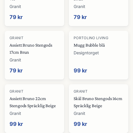
Granit
Granit
79 kr
79 kr
GRANIT
PORTOLINO LIVING
Assiett Bruno Stengods
Mugg Bubble blå
17cm Brun
Designtorget
Granit
79 kr
99 kr
GRANIT
GRANIT
Assiett Bruno 22cm
Skål Bruno Stengods 16cm
Stengods Spräcklig Beige
Spräcklig Beige
Granit
Granit
99 kr
99 kr