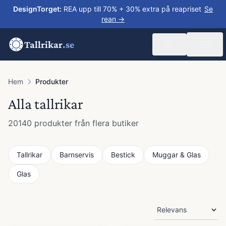
DesignTorget
:
REA upp till 70% + 30% extra på reapriset
Se
rean →
Tallrikar
.se
Hem
Produkter
Alla tallrikar
20140
produkter från flera butiker
Tallrikar
Barnservis
Bestick
Muggar & Glas
Glas
Produkter