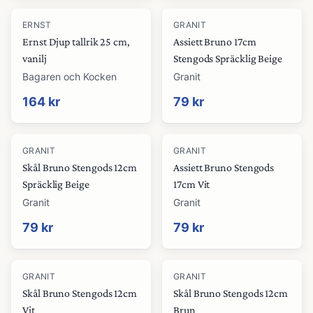
ERNST
GRANIT
Ernst Djup tallrik 25 cm,
Assiett Bruno 17cm
vanilj
Stengods Spräcklig Beige
Bagaren och Kocken
Granit
164 kr
79 kr
GRANIT
GRANIT
Skål Bruno Stengods 12cm
Assiett Bruno Stengods
Spräcklig Beige
17cm Vit
Granit
Granit
79 kr
79 kr
GRANIT
GRANIT
Skål Bruno Stengods 12cm
Skål Bruno Stengods 12cm
Vit
Brun