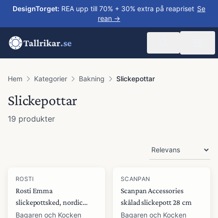
DesignTorget
:
REA upp till 70% + 30% extra på reapriset
Se
rean →
Tallrikar
.se
Hem
Kategorier
Bakning
Slickepottar
Slickepottar
19
produkter
Produkter
ROSTI
SCANPAN
Rosti Emma
Scanpan Accessories
slickepottsked, nordic
skålad slickepott 28 cm
green
Bagaren och Kocken
Bagaren och Kocken