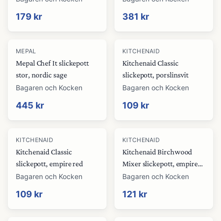
179 kr
381 kr
MEPAL
KITCHENAID
Mepal Chef It slickepott
Kitchenaid Classic
stor, nordic sage
slickepott, porslinsvit
Bagaren och Kocken
Bagaren och Kocken
445 kr
109 kr
KITCHENAID
KITCHENAID
Kitchenaid Classic
Kitchenaid Birchwood
slickepott, empire red
Mixer slickepott, empire
red
Bagaren och Kocken
Bagaren och Kocken
109 kr
121 kr