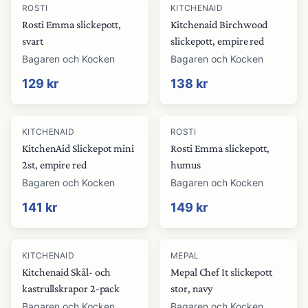
ROSTI
KITCHENAID
Rosti Emma slickepott,
Kitchenaid Birchwood
svart
slickepott, empire red
Bagaren och Kocken
Bagaren och Kocken
129 kr
138 kr
KITCHENAID
ROSTI
KitchenAid Slickepot mini
Rosti Emma slickepott,
2st, empire red
humus
Bagaren och Kocken
Bagaren och Kocken
141 kr
149 kr
KITCHENAID
MEPAL
Kitchenaid Skål- och
Mepal Chef It slickepott
kastrullskrapor 2-pack
stor, navy
Bagaren och Kocken
Bagaren och Kocken