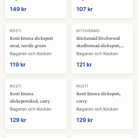
149 kr
107 kr
ROSTI
KITCHENAID
Rosti Emma slickepott
Kitchenaid Birchwood
smal, nordic green
skedformad slickepott,
empire red
Bagaren och Kocken
Bagaren och Kocken
119 kr
121 kr
ROSTI
ROSTI
Rosti Emma
Rosti Emma slickepott,
slickepottsked, curry
curry
Bagaren och Kocken
Bagaren och Kocken
129 kr
129 kr