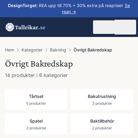
DesignTorget
:
REA upp till 70% + 30% extra på reapriset
Se
rean →
Tallrikar
.se
Hem
Kategorier
Bakning
Övrigt Bakredskap
Övrigt Bakredskap
14
produkter
i 6 kategorier
Tårtset
Bakutrustning
5
produkter
3
produkter
Spatel
Baktillbehör
3
produkter
2
produkter