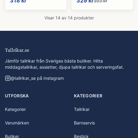
318 kr
329 kr
393 kr
Visar
14
av
14
produkter
Tallrikar.se
Jämför tallrikar från Sveriges bästa butiker. Hitta
middagstallrikar, assietter, djupa tallrikar och serveringsfat.
@
tallrikar_se
på Instagram
UTFORSKA
KATEGORIER
Kategorier
Tallrikar
Varumärken
Barnservis
Butiker
Bestick