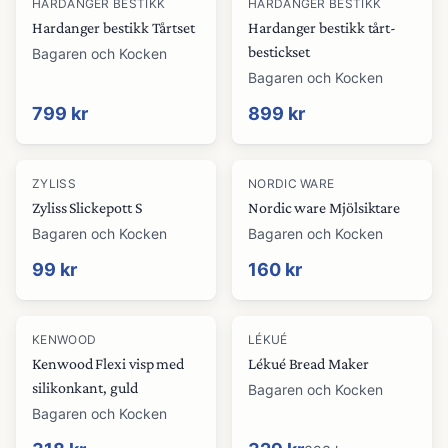
HARDANGER BESTIKK
HARDANGER BESTIKK
Hardanger bestikk Tårtset
Hardanger bestikk tårt-
bestickset
Bagaren och Kocken
Bagaren och Kocken
799 kr
899 kr
ZYLISS
NORDIC WARE
Zyliss Slickepott S
Nordic ware Mjölsiktare
Bagaren och Kocken
Bagaren och Kocken
99 kr
160 kr
-
16
%
KENWOOD
LÉKUÉ
Kenwood Flexi visp med
Lékué Bread Maker
silikonkant, guld
Bagaren och Kocken
Bagaren och Kocken