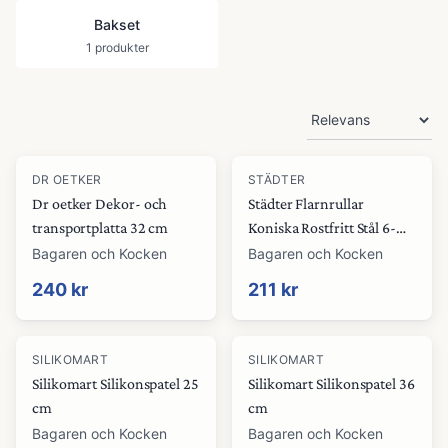
Bakset
1
produkter
Produkter
DR OETKER
STÄDTER
Dr oetker Dekor- och
Städter Flarnrullar
transportplatta 32 cm
Koniska Rostfritt Stål 6-
Pack
Bagaren och Kocken
Bagaren och Kocken
240 kr
211 kr
SILIKOMART
SILIKOMART
Silikomart Silikonspatel 25
Silikomart Silikonspatel 36
cm
cm
Bagaren och Kocken
Bagaren och Kocken