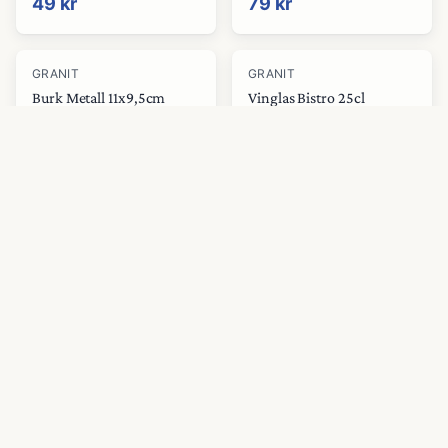
49 kr
79 kr
GRANIT
GRANIT
Burk Metall 11x9,5cm
Vinglas Bistro 25cl
Silver
Klarglas
Granit
Granit
79 kr
79 kr
GRANIT
GRANIT
Burk Metall 13x11cm Svart
Burk Metall 14,5x12cm
Svart
Granit
Granit
89 kr
99 kr
GRANIT
GRANIT