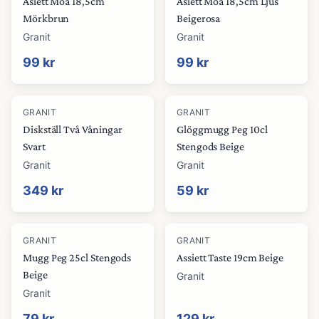
Asiett Moa 18,5cm
Asiett Moa 18,5cm Ljus
Mörkbrun
Beigerosa
Granit
Granit
99 kr
99 kr
GRANIT
GRANIT
Diskställ Två Våningar
Glöggmugg Peg 10cl
Svart
Stengods Beige
Granit
Granit
349 kr
59 kr
GRANIT
GRANIT
Mugg Peg 25cl Stengods
Assiett Taste 19cm Beige
Beige
Granit
Granit
79 kr
129 kr