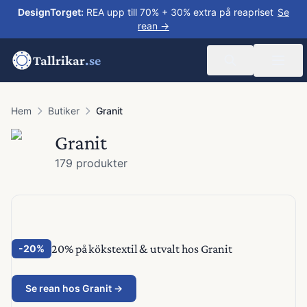
DesignTorget
:
REA upp till 70% + 30% extra på reapriset
Se
rean →
Tallrikar
.se
Hem
Butiker
Granit
Granit
179
produkter
20% på kökstextil & utvalt hos Granit
-
20%
Se rean hos
Granit
→